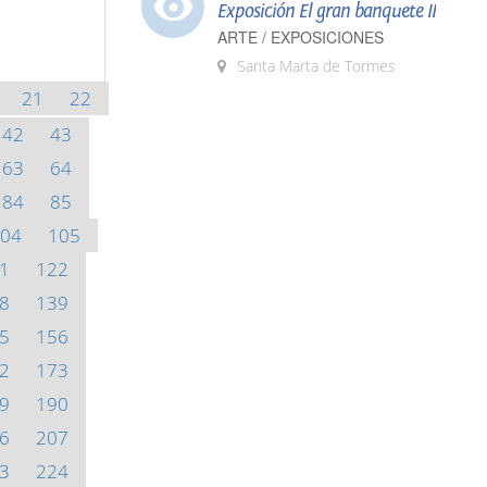
Exposición El gran banquete II
ARTE / EXPOSICIONES
Santa Marta de Tormes
21
22
42
43
63
64
84
85
04
105
1
122
8
139
5
156
2
173
9
190
6
207
3
224