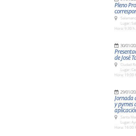
Pleno Pro
correspon
Salamanc
Lugar: Sa
Hora: 9:30 h.
30/01/20
Presentac
de José T
Ciudad R
Lugar: Ca
Hora: 19:00 
29/01/20
Jornada 
y pymes d
aplicació
Santa Ma
Lugar: A
Hora: 16:00 