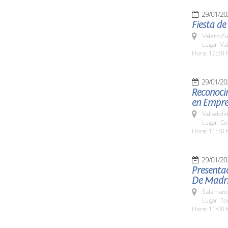
29/01/20
Fiesta de
Valero (S
Lugar: Va
Hora: 12:30 
29/01/20
Reconocim
en Empre
Valladolid
Lugar: Co
Hora: 11:30 
29/01/20
Presentac
De Madri
Salamanc
Lugar: To
Hora: 11:00 