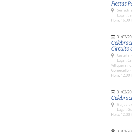
Fiestas P
Serradill
Lugar: Se
Hora: 16:30 
01/02/20
Celebraci
Circuito 
Castellan
Lugar: Ca
Villiquera ¿
Gomecello ¿ 
Hora: 12:00 
01/02/20
Celebraci
Guijuelo 
Lugar: Gu
Hora: 12:00 
31/01/20