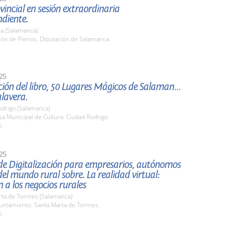
vincial en sesión extraordinaria
diente.
a (Salamanca)
lón de Plenos. Diputación de Salamanca.
25
ión del libro, 50 Lugares Mágicos de Salamanca,
alavera.
odrigo (Salamanca)
sa Municipal de Cultura. Ciudad Rodrigo.
h.
25
de Digitalización para empresarios, autónomos
el mundo rural sobre. La realidad virtual:
n a los negocios rurales
rta de Tormes (Salamanca)
yuntamiento. Santa Marta de Tormes.
h.