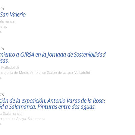
25
 San Valerio.
alamanca)
lero.
h.
25
iento a GIRSA en la Jornada de Sostenibilidad
sas.
 (Valladolid)
nsejería de Medio Ambiente (Salón de actos). Valladolid
h.
25
ión de la exposición, Antonio Varas de la Rosa:
d a Salamanca. Pinturas entre dos aguas.
a (Salamanca)
rre de los Anaya. Salamanca.
h.