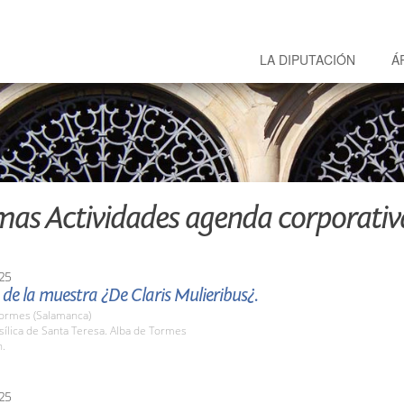
LA DIPUTACIÓN
Á
mas Actividades agenda corporativ
25
de la muestra ¿De Claris Mulieribus¿.
Tormes (Salamanca)
sílica de Santa Teresa. Alba de Tormes
h.
25