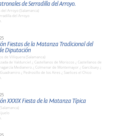
atronales de Serradilla del Arroyo.
a del Arroyo (Salamanca)
rradilla del Arroyo
h.
25
ón Fiestas de la Matanza Tradicional del
de Diputación
os de Villiquera (Salamanca)
lzada de Valdunciel ¿ Castellanos de Moriscos ¿ Castellanos de
 Chagarcía Medianero ¿ Colmenar de Montemayor ¿ Garcibuey ¿
Guadramiro ¿ Pedrosillo de los Aires ¿ Saelices el Chico
h.
25
ón XXXIX Fiesta de la Matanza Típica
(Salamanca)
ijuelo
h.
25