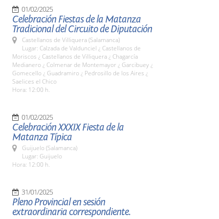
01/02/2025
Celebración Fiestas de la Matanza
Tradicional del Circuito de Diputación
Castellanos de Villiquera (Salamanca)
Lugar: Calzada de Valdunciel ¿ Castellanos de
Moriscos ¿ Castellanos de Villiquera ¿ Chagarcía
Medianero ¿ Colmenar de Montemayor ¿ Garcibuey ¿
Gomecello ¿ Guadramiro ¿ Pedrosillo de los Aires ¿
Saelices el Chico
Hora: 12:00 h.
01/02/2025
Celebración XXXIX Fiesta de la
Matanza Típica
Guijuelo (Salamanca)
Lugar: Guijuelo
Hora: 12:00 h.
31/01/2025
Pleno Provincial en sesión
extraordinaria correspondiente.