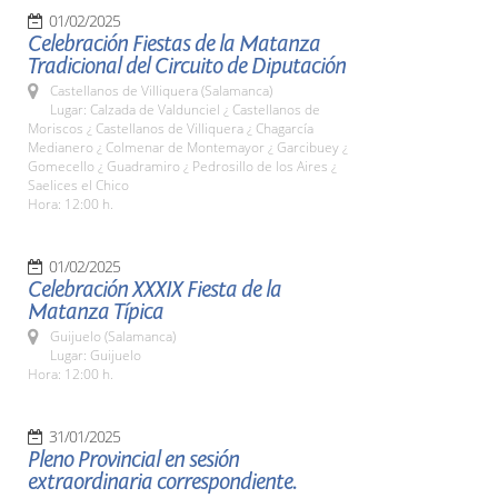
01/02/2025
Celebración Fiestas de la Matanza
Tradicional del Circuito de Diputación
Castellanos de Villiquera (Salamanca)
Lugar: Calzada de Valdunciel ¿ Castellanos de
Moriscos ¿ Castellanos de Villiquera ¿ Chagarcía
Medianero ¿ Colmenar de Montemayor ¿ Garcibuey ¿
Gomecello ¿ Guadramiro ¿ Pedrosillo de los Aires ¿
Saelices el Chico
Hora: 12:00 h.
01/02/2025
Celebración XXXIX Fiesta de la
Matanza Típica
Guijuelo (Salamanca)
Lugar: Guijuelo
Hora: 12:00 h.
31/01/2025
Pleno Provincial en sesión
extraordinaria correspondiente.