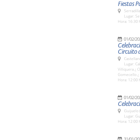
Fiestas P
Serradill
Lugar: Se
Hora: 16:30 
01/02/20
Celebraci
Circuito 
Castellan
Lugar: Ca
Villiquera ¿
Gomecello ¿ 
Hora: 12:00 
01/02/20
Celebraci
Guijuelo 
Lugar: Gu
Hora: 12:00 
31/01/20