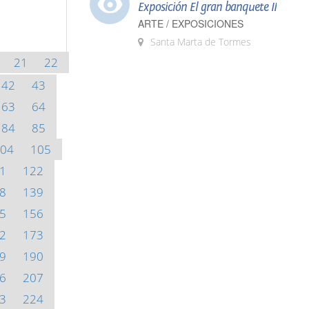
Exposición El gran banquete II
ARTE / EXPOSICIONES
Santa Marta de Tormes
21
22
42
43
63
64
84
85
04
105
1
122
8
139
5
156
2
173
9
190
6
207
3
224