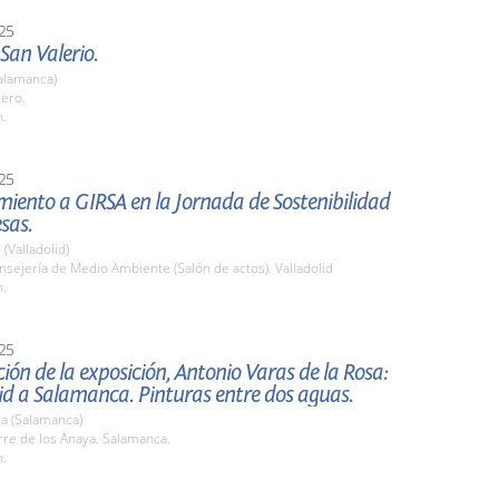
25
 San Valerio.
alamanca)
lero.
h.
25
iento a GIRSA en la Jornada de Sostenibilidad
sas.
 (Valladolid)
nsejería de Medio Ambiente (Salón de actos). Valladolid
h.
25
ión de la exposición, Antonio Varas de la Rosa:
d a Salamanca. Pinturas entre dos aguas.
a (Salamanca)
rre de los Anaya. Salamanca.
h.