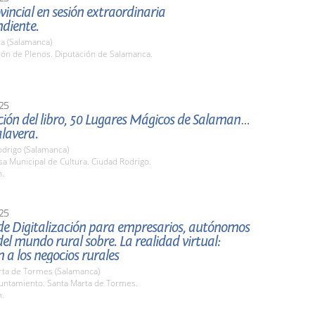
vincial en sesión extraordinaria
diente.
a (Salamanca)
lón de Plenos. Diputación de Salamanca.
25
ión del libro, 50 Lugares Mágicos de Salamanca,
alavera.
odrigo (Salamanca)
sa Municipal de Cultura. Ciudad Rodrigo.
h.
25
de Digitalización para empresarios, autónomos
el mundo rural sobre. La realidad virtual:
n a los negocios rurales
rta de Tormes (Salamanca)
yuntamiento. Santa Marta de Tormes.
h.