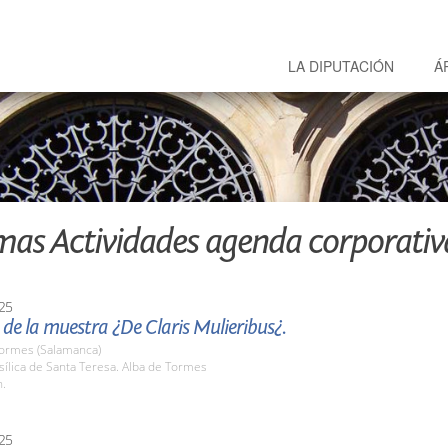
LA DIPUTACIÓN
Á
mas Actividades agenda corporativ
25
de la muestra ¿De Claris Mulieribus¿.
Tormes (Salamanca)
sílica de Santa Teresa. Alba de Tormes
h.
25