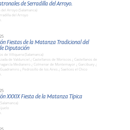
atronales de Serradilla del Arroyo.
a del Arroyo (Salamanca)
rradilla del Arroyo
h.
25
ón Fiestas de la Matanza Tradicional del
de Diputación
os de Villiquera (Salamanca)
lzada de Valdunciel ¿ Castellanos de Moriscos ¿ Castellanos de
 Chagarcía Medianero ¿ Colmenar de Montemayor ¿ Garcibuey ¿
Guadramiro ¿ Pedrosillo de los Aires ¿ Saelices el Chico
h.
25
ón XXXIX Fiesta de la Matanza Típica
(Salamanca)
ijuelo
h.
25