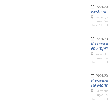
29/01/20
Fiesta de
Valero (S
Lugar: Va
Hora: 12:30 
29/01/20
Reconocim
en Empre
Valladolid
Lugar: Co
Hora: 11:30 
29/01/20
Presentac
De Madri
Salamanc
Lugar: To
Hora: 11:00 