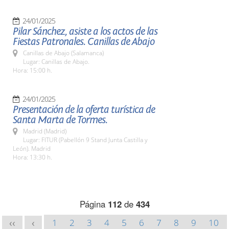
24/01/2025
Pilar Sánchez, asiste a los actos de las
Fiestas Patronales. Canillas de Abajo
Canillas de Abajo (Salamanca)
Lugar: Canillas de Abajo.
Hora: 15:00 h.
24/01/2025
Presentación de la oferta turística de
Santa Marta de Tormes.
Madrid (Madrid)
Lugar: FITUR (Pabellón 9 Stand Junta Castilla y
León). Madrid
Hora: 13:30 h.
Página
112
de
434
1
2
3
4
5
6
7
8
9
10
<<
<