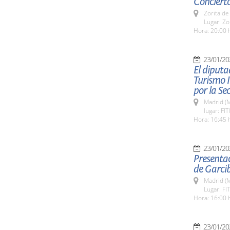
Concierto
Zorita de
Lugar: Zo
Hora: 20:00 
23/01/20
El diputa
Turismo I
por la Se
Madrid (M
lugar: FI
Hora: 16:45 
23/01/20
Presentac
de Garci
Madrid (M
Lugar: FI
Hora: 16:00 
23/01/20