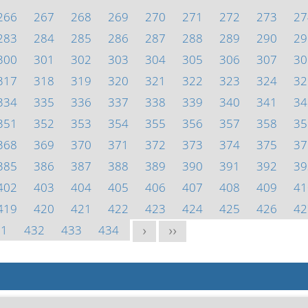
266
267
268
269
270
271
272
273
27
283
284
285
286
287
288
289
290
29
300
301
302
303
304
305
306
307
30
317
318
319
320
321
322
323
324
32
334
335
336
337
338
339
340
341
34
351
352
353
354
355
356
357
358
35
368
369
370
371
372
373
374
375
37
385
386
387
388
389
390
391
392
39
402
403
404
405
406
407
408
409
41
419
420
421
422
423
424
425
426
42
31
432
433
434
>
>>