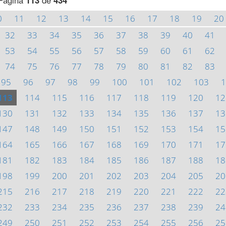
Página
113
de
434
0
11
12
13
14
15
16
17
18
19
20
32
33
34
35
36
37
38
39
40
41
53
54
55
56
57
58
59
60
61
62
74
75
76
77
78
79
80
81
82
83
95
96
97
98
99
100
101
102
103
1
113
114
115
116
117
118
119
120
12
130
131
132
133
134
135
136
137
13
147
148
149
150
151
152
153
154
15
164
165
166
167
168
169
170
171
17
181
182
183
184
185
186
187
188
18
198
199
200
201
202
203
204
205
20
215
216
217
218
219
220
221
222
22
232
233
234
235
236
237
238
239
24
249
250
251
252
253
254
255
256
25