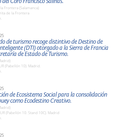
 del Coro Francisco Salinas.
 la Frontera (Salamanca)
rita de la Frontera
h.
25
do de turismo recoge distintivo de Destino de
nteligente (DTI) otorgado a la Sierra de Francia
cretaría de Estado de Turismo.
adrid)
TUR (Pabellón 10). Madrid.
h.
25
ión de Ecosistema Social para la consolidación
buey como Ecodestino Creativo.
adrid)
TUR (Pabellón 10. Stand 10C). Madrid
h.
25