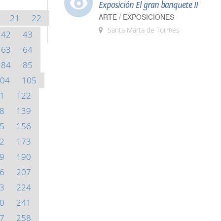
Exposición El gran banquete II
ARTE / EXPOSICIONES
21
22
Santa Marta de Tormes
42
43
63
64
84
85
04
105
1
122
8
139
5
156
2
173
9
190
6
207
3
224
0
241
7
258