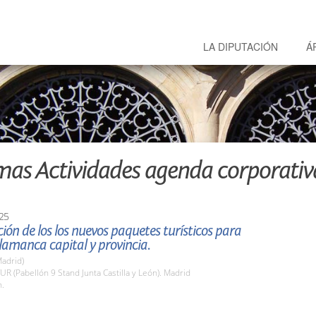
LA DIPUTACIÓN
Á
mas Actividades agenda corporativ
25
ión de los los nuevos paquetes turísticos para
alamanca capital y provincia.
adrid)
TUR (Pabellón 9 Stand Junta Castilla y León). Madrid
h.