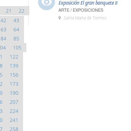
Exposición El gran banquete II
ARTE / EXPOSICIONES
21
22
Santa Marta de Tormes
42
43
63
64
84
85
04
105
1
122
8
139
5
156
2
173
9
190
6
207
3
224
0
241
7
258