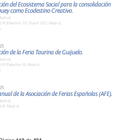
ión del Ecosistema Social para la consolidación
buey como Ecodestino Creativo.
adrid)
TUR (Pabellón 10. Stand 10C). Madrid.
h.
25
ión de la Feria Taurina de Guijuelo.
adrid)
TUR (Pabellón 9). Madrid.
h.
25
nual de la Asociación de Ferias Españolas (AFE).
adrid)
TUR. Madrid.