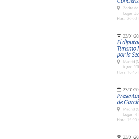
Concierto
Zorita de
Lugar: Zo
Hora: 20:00 
23/01/20
El diputa
Turismo I
por la Se
Madrid (M
lugar: FI
Hora: 16:45 
23/01/20
Presentac
de Garci
Madrid (M
Lugar: FI
Hora: 16:00 
23/01/20