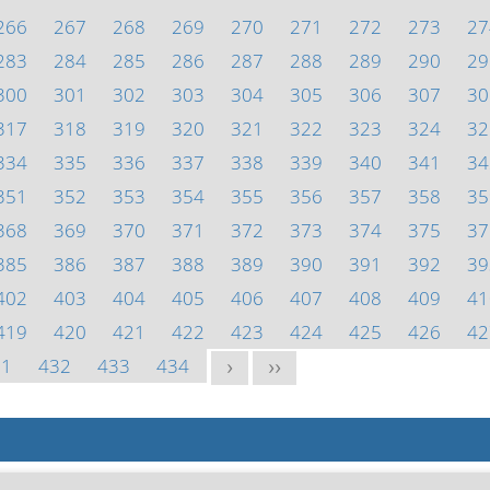
266
267
268
269
270
271
272
273
27
283
284
285
286
287
288
289
290
29
300
301
302
303
304
305
306
307
30
317
318
319
320
321
322
323
324
32
334
335
336
337
338
339
340
341
34
351
352
353
354
355
356
357
358
35
368
369
370
371
372
373
374
375
37
385
386
387
388
389
390
391
392
39
402
403
404
405
406
407
408
409
41
419
420
421
422
423
424
425
426
42
31
432
433
434
>
>>