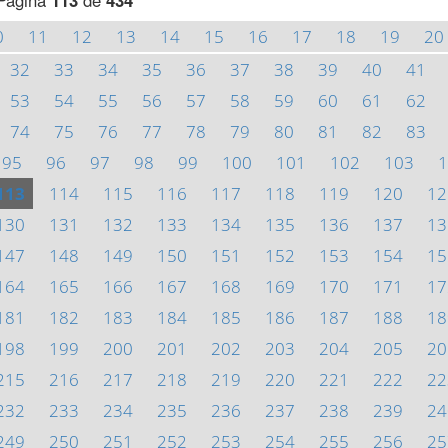
Página
113
de
434
0
11
12
13
14
15
16
17
18
19
20
32
33
34
35
36
37
38
39
40
41
53
54
55
56
57
58
59
60
61
62
74
75
76
77
78
79
80
81
82
83
95
96
97
98
99
100
101
102
103
1
113
114
115
116
117
118
119
120
12
130
131
132
133
134
135
136
137
13
147
148
149
150
151
152
153
154
15
164
165
166
167
168
169
170
171
17
181
182
183
184
185
186
187
188
18
198
199
200
201
202
203
204
205
20
215
216
217
218
219
220
221
222
22
232
233
234
235
236
237
238
239
24
249
250
251
252
253
254
255
256
25