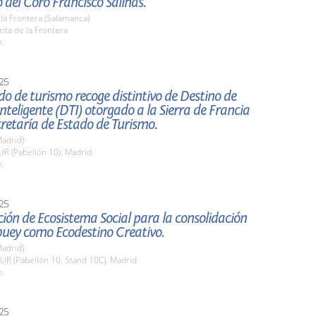
 del Coro Francisco Salinas.
 la Frontera (Salamanca)
rita de la Frontera
h.
25
do de turismo recoge distintivo de Destino de
nteligente (DTI) otorgado a la Sierra de Francia
cretaría de Estado de Turismo.
adrid)
TUR (Pabellón 10). Madrid.
h.
25
ión de Ecosistema Social para la consolidación
buey como Ecodestino Creativo.
adrid)
TUR (Pabellón 10. Stand 10C). Madrid
h.
25