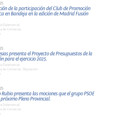
25
ión de la participación del Club de Promoción
a en Bandeja en la edición de Madrid Fusión
a (Salamanca)
la de Comarcas.
h.
25
lesias presenta el Proyecto de Presupuestos de la
n para el ejercicio 2025.
a (Salamanca)
la de Comarcas. Diputación.
h.
25
 Rubio presenta las mociones que el grupo PSOE
l próximo Pleno Provincial.
a (Salamanca)
la de Comarcas.
h.