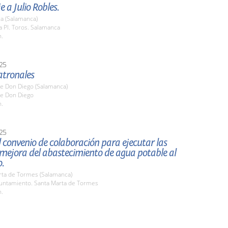
a Julio Robles.
a (Salamanca)
 Pl. Toros. Salamanca
h.
25
atronales
de Don Diego (Salamanca)
de Don Diego
h.
25
 convenio de colaboración para ejecutar las
mejora del abastecimiento de agua potable al
o.
rta de Tormes (Salamanca)
yuntamiento. Santa Marta de Tormes
h.