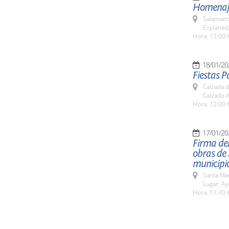
Homenaje 
Salamanc
Explanada
Hora: 13:00 
18/01/20
Fiestas P
Calzada 
Calzada 
Hora: 12:00 
17/01/20
Firma del
obras de 
municipi
Santa Ma
Lugar: A
Hora: 11:30 