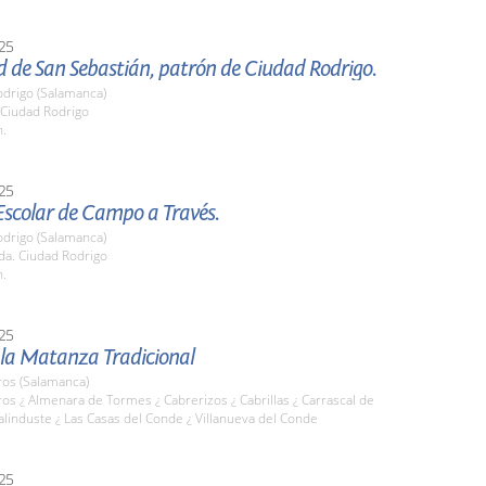
25
d de San Sebastián, patrón de Ciudad Rodrigo.
odrigo (Salamanca)
 Ciudad Rodrigo
h.
25
Escolar de Campo a Través.
odrigo (Salamanca)
da. Ciudad Rodrigo
h.
25
 la Matanza Tradicional
os (Salamanca)
s ¿ Almenara de Tormes ¿ Cabrerizos ¿ Cabrillas ¿ Carrascal de
alinduste ¿ Las Casas del Conde ¿ Villanueva del Conde
25