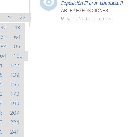
Exposición El gran banquete II
ARTE / EXPOSICIONES
21
22
Santa Marta de Tormes
42
43
63
64
84
85
04
105
1
122
8
139
5
156
2
173
9
190
6
207
3
224
0
241