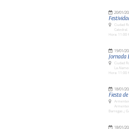
20/01/20
Festivida
Ciudad R
Catedral.
Hora: 11:00 
19/01/20
Jornada 
Ciudad R
La Alame
Hora: 11:00 
18/01/20
Fiesta de
Armenter
Armentero
Barregas ¿ G
18/01/20