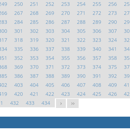
249
250
251
252
253
254
255
256
25
266
267
268
269
270
271
272
273
27
283
284
285
286
287
288
289
290
29
300
301
302
303
304
305
306
307
30
317
318
319
320
321
322
323
324
32
334
335
336
337
338
339
340
341
34
351
352
353
354
355
356
357
358
35
368
369
370
371
372
373
374
375
37
385
386
387
388
389
390
391
392
39
402
403
404
405
406
407
408
409
41
419
420
421
422
423
424
425
426
42
31
432
433
434
>
>>