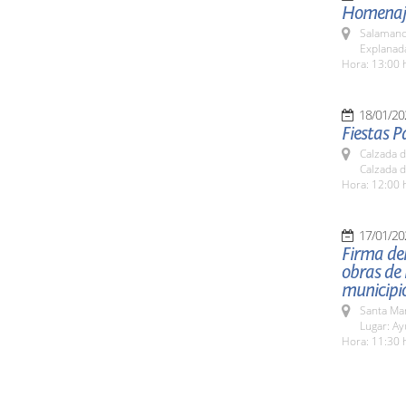
Homenaje 
Salamanc
Explanada
Hora: 13:00 
18/01/20
Fiestas P
Calzada 
Calzada 
Hora: 12:00 
17/01/20
Firma del
obras de 
municipi
Santa Ma
Lugar: A
Hora: 11:30 