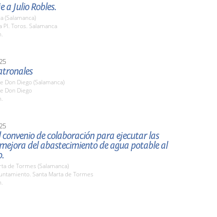
a Julio Robles.
a (Salamanca)
 Pl. Toros. Salamanca
h.
25
atronales
de Don Diego (Salamanca)
de Don Diego
h.
25
 convenio de colaboración para ejecutar las
mejora del abastecimiento de agua potable al
o.
rta de Tormes (Salamanca)
yuntamiento. Santa Marta de Tormes
h.