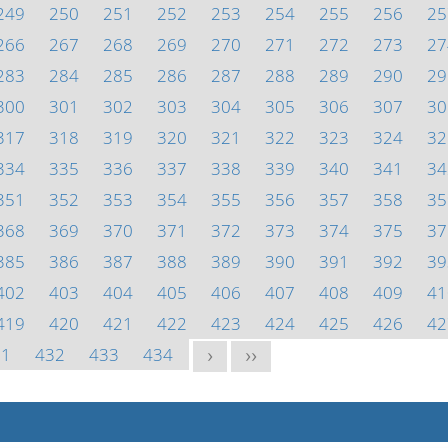
249
250
251
252
253
254
255
256
25
266
267
268
269
270
271
272
273
27
283
284
285
286
287
288
289
290
29
300
301
302
303
304
305
306
307
30
317
318
319
320
321
322
323
324
32
334
335
336
337
338
339
340
341
34
351
352
353
354
355
356
357
358
35
368
369
370
371
372
373
374
375
37
385
386
387
388
389
390
391
392
39
402
403
404
405
406
407
408
409
41
419
420
421
422
423
424
425
426
42
31
432
433
434
>
>>