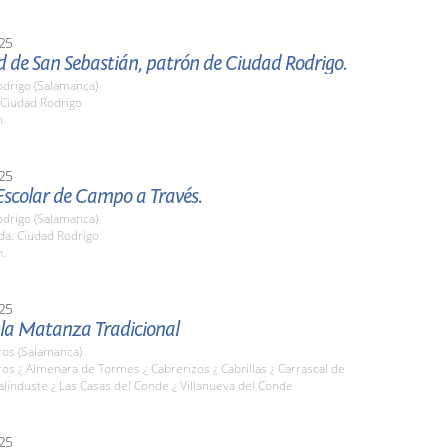
25
d de San Sebastián, patrón de Ciudad Rodrigo.
odrigo (Salamanca)
 Ciudad Rodrigo
h.
25
Escolar de Campo a Través.
odrigo (Salamanca)
da. Ciudad Rodrigo
h.
25
 la Matanza Tradicional
os (Salamanca)
s ¿ Almenara de Tormes ¿ Cabrerizos ¿ Cabrillas ¿ Carrascal de
alinduste ¿ Las Casas del Conde ¿ Villanueva del Conde
25