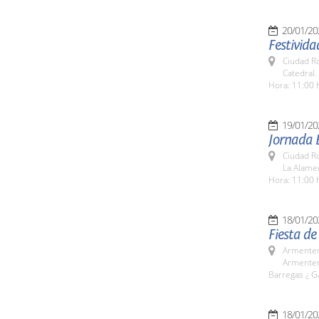
20/01/20
Festivida
Ciudad R
Catedral.
Hora: 11:00 
19/01/20
Jornada 
Ciudad R
La Alame
Hora: 11:00 
18/01/20
Fiesta de
Armenter
Armentero
Barregas ¿ G
18/01/20