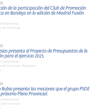
25
ión de la participación del Club de Promoción
a en Bandeja en la edición de Madrid Fusión
a (Salamanca)
la de Comarcas.
h.
25
lesias presenta el Proyecto de Presupuestos de la
n para el ejercicio 2025.
a (Salamanca)
la de Comarcas. Diputación.
h.
25
 Rubio presenta las mociones que el grupo PSOE
l próximo Pleno Provincial.
a (Salamanca)
la de Comarcas.
h.