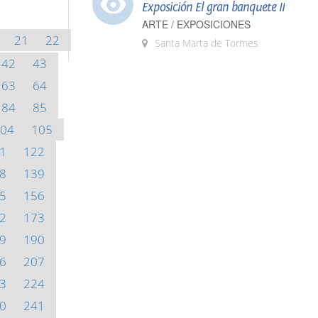
Exposición El gran banquete II
ARTE / EXPOSICIONES
21
22
Santa Marta de Tormes
42
43
63
64
84
85
04
105
1
122
8
139
5
156
2
173
9
190
6
207
3
224
0
241