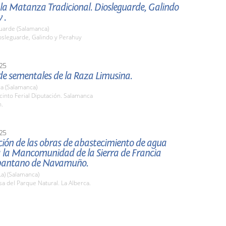
 la Matanza Tradicional. Diosleguarde, Galindo
 .
Guarde (Salamanca)
osleguarde, Galindo y Perahuy
25
de sementales de la Raza Limusina.
a (Salamanca)
cinto Ferial Diputación. Salamanca
h.
25
ión de las obras de abastecimiento de agua
a la Mancomunidad de la Sierra de Francia
 pantano de Navamuño.
La) (Salamanca)
sa del Parque Natural. La Alberca.