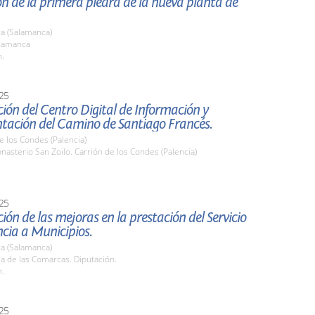
n de la primera piedra de la nueva planta de
a (Salamanca)
alamanca
h.
25
ión del Centro Digital de Información y
ación del Camino de Santiago Francés.
e los Condes (Palencia)
nasterio San Zoilo. Carrión de los Condes (Palencia)
25
ión de las mejoras en la prestación del Servicio
ncia a Municipios.
a (Salamanca)
la de las Comarcas. Diputación.
h.
25