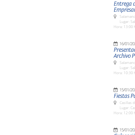
Entrega d
Empresar
Salamanc
Lugar: Sa
Hora: 13:00 
16/01/20
Presentac
Archivo P
Salamanc
Lugar: Sa
Hora: 10:30 
15/01/20
Fiestas 
Casillas 
Lugar: Ca
Hora: 12:00 
15/01/20