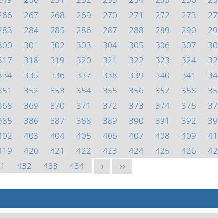
266
267
268
269
270
271
272
273
27
283
284
285
286
287
288
289
290
29
300
301
302
303
304
305
306
307
30
317
318
319
320
321
322
323
324
32
334
335
336
337
338
339
340
341
34
351
352
353
354
355
356
357
358
35
368
369
370
371
372
373
374
375
37
385
386
387
388
389
390
391
392
39
402
403
404
405
406
407
408
409
41
419
420
421
422
423
424
425
426
42
31
432
433
434
>
>>