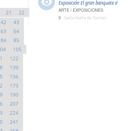
Exposición El gran banquete II
ARTE / EXPOSICIONES
21
22
Santa Marta de Tormes
42
43
63
64
84
85
04
105
1
122
8
139
5
156
2
173
9
190
6
207
3
224
0
241
7
258