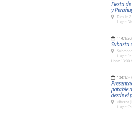
Fiesta de
y Perahuy
Dios le 
Lugar: Di
11/01/20
Subasta 
Salamanc
Lugar: Re
Hora: 13:00 
10/01/20
Presentac
potable 
desde el
Alberca (
Lugar: Ca