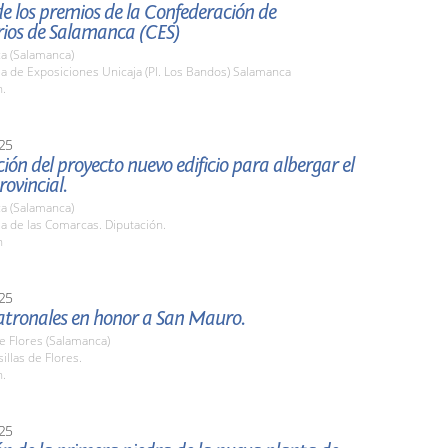
e los premios de la Confederación de
ios de Salamanca (CES)
a (Salamanca)
la de Exposiciones Unicaja (Pl. Los Bandos) Salamanca
h.
25
ión del proyecto nuevo edificio para albergar el
rovincial.
a (Salamanca)
la de las Comarcas. Diputación.
h
25
Patronales en honor a San Mauro.
de Flores (Salamanca)
sillas de Flores.
h.
25