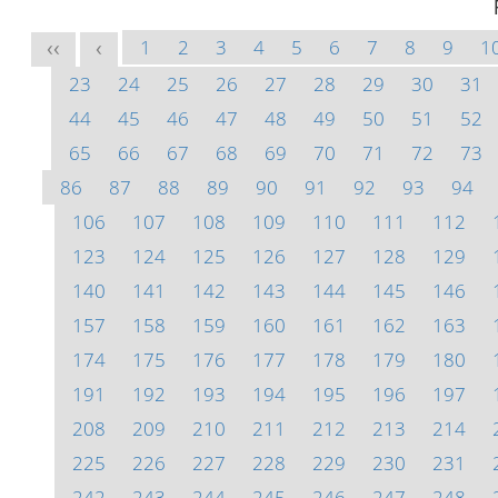
1
2
3
4
5
6
7
8
9
1
<<
<
23
24
25
26
27
28
29
30
31
44
45
46
47
48
49
50
51
52
65
66
67
68
69
70
71
72
73
86
87
88
89
90
91
92
93
94
106
107
108
109
110
111
112
123
124
125
126
127
128
129
140
141
142
143
144
145
146
157
158
159
160
161
162
163
174
175
176
177
178
179
180
191
192
193
194
195
196
197
208
209
210
211
212
213
214
225
226
227
228
229
230
231
242
243
244
245
246
247
248