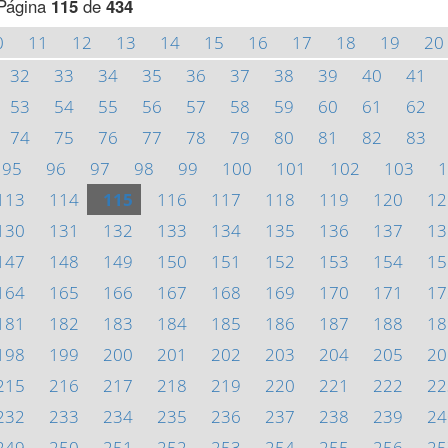
Página
115
de
434
0
11
12
13
14
15
16
17
18
19
20
32
33
34
35
36
37
38
39
40
41
53
54
55
56
57
58
59
60
61
62
74
75
76
77
78
79
80
81
82
83
95
96
97
98
99
100
101
102
103
1
113
114
115
116
117
118
119
120
12
130
131
132
133
134
135
136
137
13
147
148
149
150
151
152
153
154
15
164
165
166
167
168
169
170
171
17
181
182
183
184
185
186
187
188
18
198
199
200
201
202
203
204
205
20
215
216
217
218
219
220
221
222
22
232
233
234
235
236
237
238
239
24
249
250
251
252
253
254
255
256
25