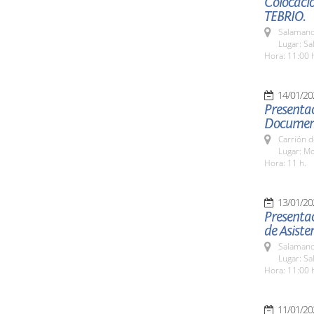
Colocació
TEBRIO.
Salamanc
Lugar: S
Hora: 11:00 
14/01/20
Presentac
Document
Carrión d
Lugar: Mo
Hora: 11 h.
13/01/20
Presentac
de Asiste
Salamanc
Lugar: Sa
Hora: 11:00 
11/01/20