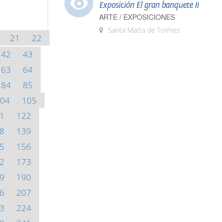
Exposición El gran banquete II
ARTE / EXPOSICIONES
Santa Marta de Tormes
21
22
42
43
63
64
84
85
04
105
1
122
8
139
5
156
2
173
9
190
6
207
3
224