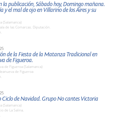
n la publicación, Sábado hoy, Domingo mañana.
a y el mal de ojo en Villarino de los Aires y su
a (Salamanca)
la de las Comarcas. Diputación.
h.
25
ón de la Fiesta de la Matanza Tradicional en
va de Figueroa.
va de Figueroa (Salamanca)
ldeanueva de Figueroa
h.
25
 Ciclo de Navidad. Grupo No cantes Victoria
a (Salamanca)
tio de La Salina.
.