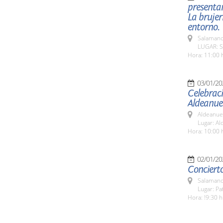
presenta
La brujerí
entorno.
Salamanc
LUGAR: Sa
Hora: 11:00 
03/01/20
Celebraci
Aldeanue
Aldeanue
Lugar: A
Hora: 10:00 
02/01/20
Concierto
Salamanc
Lugar: Pa
Hora: !9:30 h