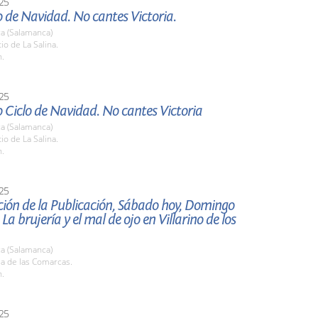
25
 de Navidad. No cantes Victoria.
a (Salamanca)
tio de La Salina.
h.
25
 Ciclo de Navidad. No cantes Victoria
a (Salamanca)
tio de La Salina.
h.
25
ión de la Publicación, Sábado hoy, Domingo
a brujería y el mal de ojo en Villarino de los
a (Salamanca)
la de las Comarcas.
h.
25