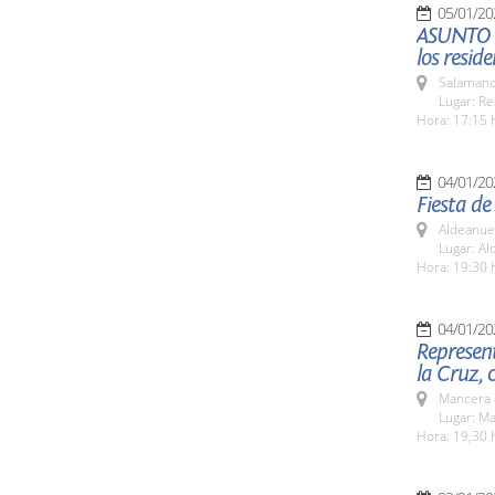
05/01/20
ASUNTO C
los reside
Salamanc
Lugar: Re
Hora: 17:15 
04/01/20
Fiesta de
Aldeanue
Lugar: A
Hora: 19:30 
04/01/20
Represent
la Cruz, 
Mancera 
Lugar: M
Hora: 19,30 