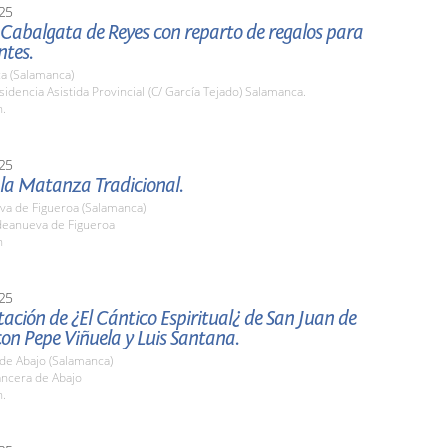
25
abalgata de Reyes con reparto de regalos para
ntes.
a (Salamanca)
sidencia Asistida Provincial (C/ García Tejado) Salamanca.
h.
25
 la Matanza Tradicional.
va de Figueroa (Salamanca)
ldeanueva de Figueroa
h
25
ación de ¿El Cántico Espiritual¿ de San Juan de
con Pepe Viñuela y Luis Santana.
de Abajo (Salamanca)
ancera de Abajo
h.