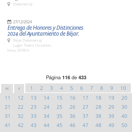
(Salamanca)
27/12/2024
Entrega de Honores y Distinciones
2024 del Ayuntamiento de Béjar.
Béjar (Salamanca)
Lugar: Teatro Cervantes.
Hora: 20:00 h.
Página
116
de
433
1
2
3
4
5
6
7
8
9
10
<<
<
11
12
13
14
15
16
17
18
19
20
21
22
23
24
25
26
27
28
29
30
31
32
33
34
35
36
37
38
39
40
41
42
43
44
45
46
47
48
49
50