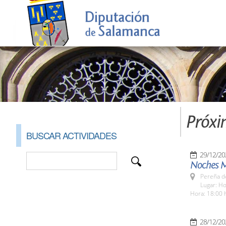
Próxi
BUSCAR ACTIVIDADES
29/12/20
Noches M
Pereña de
Lugar: Ho
Hora: 18:00 
28/12/20