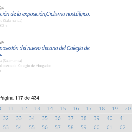
24
ión de la exposición,Ciclismo nostálgico.
os (Salamanca)
30 h.
24
osesión del nuevo decano del Colegio de
.
a (Salamanca)
blioteca del Colegio de Abogados.
h
Página
117
de
434
0
11
12
13
14
15
16
17
18
19
20
32
33
34
35
36
37
38
39
40
41
53
54
55
56
57
58
59
60
61
62