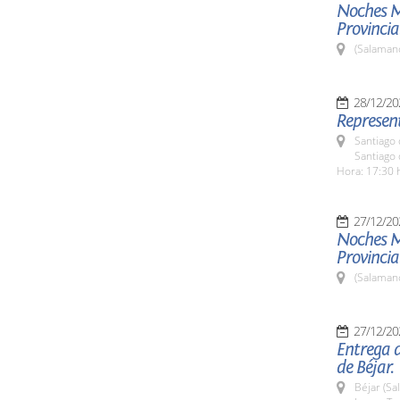
Noches M
Provincia
(Salaman
28/12/20
Represent
Santiago 
Santiago 
Hora: 17:30 
27/12/20
Noches M
Provincia
(Salaman
27/12/20
Entrega 
de Béjar.
Béjar (Sa