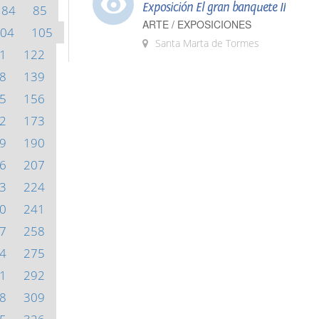
Exposición El gran banquete II
84
85
ARTE / EXPOSICIONES
04
105
Santa Marta de Tormes
1
122
8
139
5
156
2
173
9
190
6
207
3
224
0
241
7
258
4
275
1
292
8
309