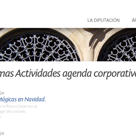
LA DIPUTACIÓN
Á
mas Actividades agenda corporativ
24
ágicas en Navidad.
 la Ribera (Salamanca)
gar del Jubilado.
h.
24