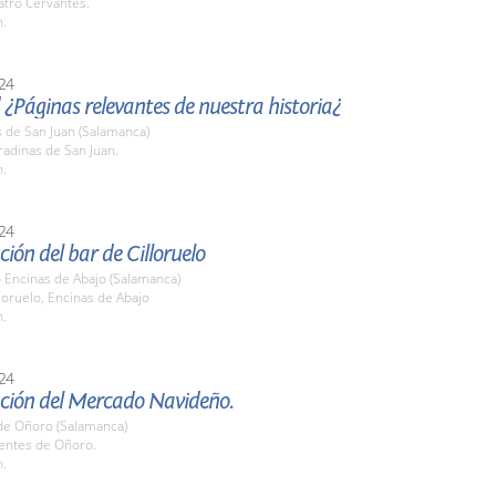
atro Cervantes.
h.
24
 ¿Páginas relevantes de nuestra historia¿
 de San Juan (Salamanca)
radinas de San Juan.
h.
24
ión del bar de Cilloruelo
o Encinas de Abajo (Salamanca)
lloruelo, Encinas de Abajo
h.
24
ción del Mercado Navideño.
de Oñoro (Salamanca)
uentes de Oñoro.
h.