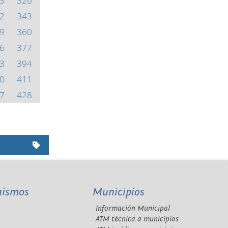
5
326
2
343
9
360
6
377
3
394
0
411
7
428
nismos
Municipios
Información Municipal
A
ATM técnica a municipios