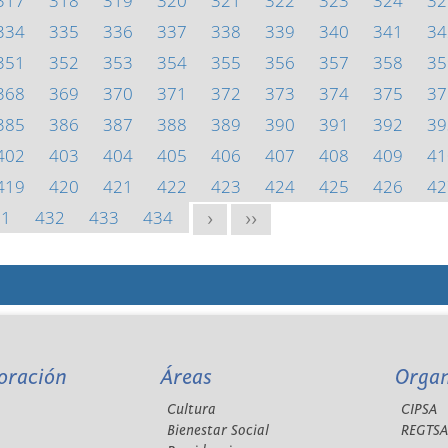
317
318
319
320
321
322
323
324
32
334
335
336
337
338
339
340
341
34
351
352
353
354
355
356
357
358
35
368
369
370
371
372
373
374
375
37
385
386
387
388
389
390
391
392
39
402
403
404
405
406
407
408
409
41
419
420
421
422
423
424
425
426
42
31
432
433
434
>
>>
oración
Áreas
Orga
Cultura
CIPSA
Bienestar Social
REGTS