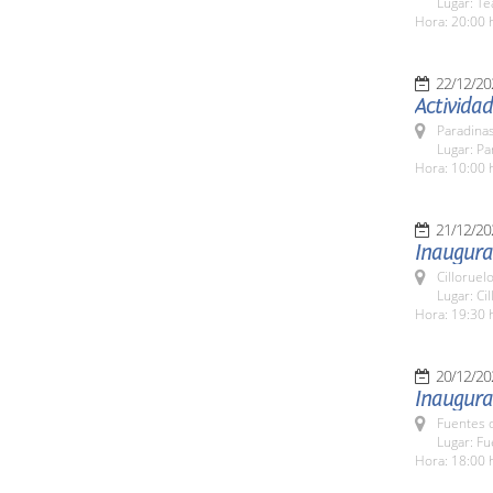
Lugar: Te
Hora: 20:00 
22/12/20
Actividad
Paradinas
Lugar: Pa
Hora: 10:00 
21/12/20
Inaugurac
Cilloruel
Lugar: Ci
Hora: 19:30 
20/12/20
Inaugura
Fuentes 
Lugar: F
Hora: 18:00 