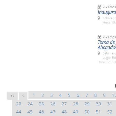
20/12/20
Inaugurac
Cabreriz
Hora: 13:
20/12/20
Toma de p
Abogados
Salamanc
Lugar: Bi
Hora: 12:30 
1
2
3
4
5
6
7
8
9
1
<<
<
23
24
25
26
27
28
29
30
31
44
45
46
47
48
49
50
51
52