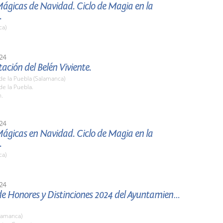
ágicas de Navidad. Ciclo de Magia en la
.
ca)
24
ación del Belén Viviente.
de la Puebla (Salamanca)
de la Puebla.
h.
24
ágicas en Navidad. Ciclo de Magia en la
.
ca)
24
de Honores y Distinciones 2024 del Ayuntamiento
lamanca)