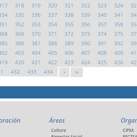
317
318
319
320
321
322
323
324
32
334
335
336
337
338
339
340
341
34
351
352
353
354
355
356
357
358
35
368
369
370
371
372
373
374
375
37
385
386
387
388
389
390
391
392
39
402
403
404
405
406
407
408
409
41
419
420
421
422
423
424
425
426
42
31
432
433
434
>
>>
oración
Áreas
Orga
Cultura
CIPSA
Bienestar Social
REGTS