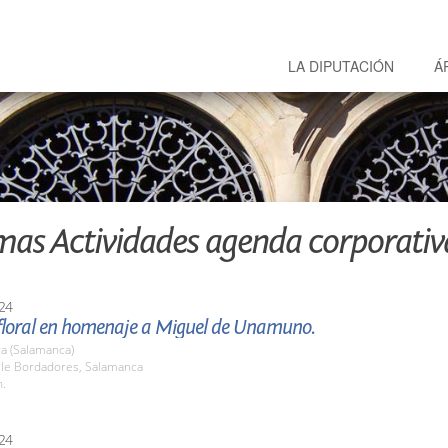
LA DIPUTACIÓN
Á
mas Actividades agenda corporativ
24
floral en homenaje a Miguel de Unamuno.
a (Salamanca)
alle Bordadores, Salamanca
h.
24