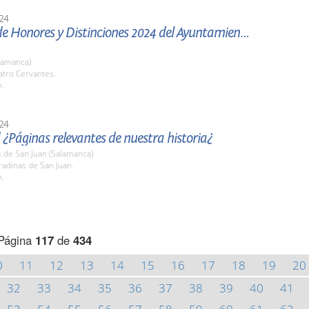
24
de Honores y Distinciones 2024 del Ayuntamiento
lamanca)
atro Cervantes.
h.
24
 ¿Páginas relevantes de nuestra historia¿
 de San Juan (Salamanca)
radinas de San Juan.
h.
Página
117
de
434
0
11
12
13
14
15
16
17
18
19
20
32
33
34
35
36
37
38
39
40
41