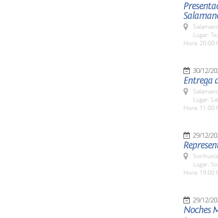
Presenta
Salaman
Salamanc
Lugar: Te
Hora: 20:00 
30/12/20
Entrega d
Salamanc
Lugar: Sa
Hora: 11:00 
29/12/20
Represent
Sorihuela
Lugar: So
Hora: 19:00 
29/12/20
Noches M