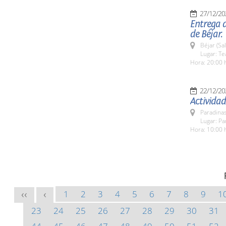
27/12/20
Entrega 
de Béjar.
Béjar (Sa
Lugar: Te
Hora: 20:00 
22/12/20
Actividad
Paradinas
Lugar: Pa
Hora: 10:00 
1
2
3
4
5
6
7
8
9
1
<<
<
23
24
25
26
27
28
29
30
31