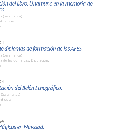
ción del libro, Unamuno en la memoria de
ca.
a (Salamanca)
atro Liceo.
h.
24
e diplomas de formación de las AFES
a (Salamanca)
la de las Comarcas. Diputación.
h.
24
ación del Belén Etnográfico.
 (Salamanca)
rihuela.
h.
24
ágicas en Navidad.