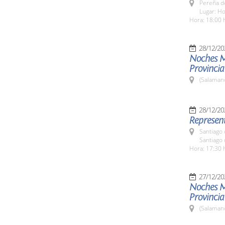
Pereña de
Lugar: Ho
Hora: 18:00 
28/12/20
Noches M
Provincia
(Salaman
28/12/20
Represent
Santiago 
Santiago 
Hora: 17:30 
27/12/20
Noches M
Provincia
(Salaman