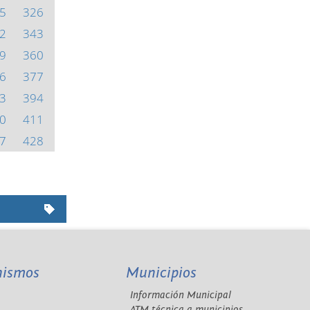
5
326
2
343
9
360
6
377
3
394
0
411
7
428
nismos
Municipios
Información Municipal
A
ATM técnica a municipios