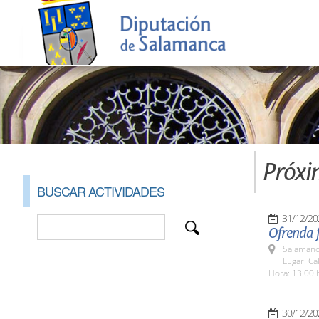
Próxi
BUSCAR ACTIVIDADES
31/12/20
Ofrenda 
Salamanc
Lugar: C
Hora: 13:00 
30/12/20