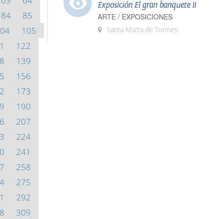
63
64
Exposición El gran banquete II
84
85
ARTE / EXPOSICIONES
04
105
Santa Marta de Tormes
1
122
8
139
5
156
2
173
9
190
6
207
3
224
0
241
7
258
4
275
1
292
8
309