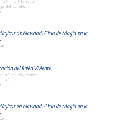
 la Ribera (Salamanca)
gar del Jubilado.
h.
24
ágicas de Navidad. Ciclo de Magia en la
.
ca)
24
ación del Belén Viviente.
de la Puebla (Salamanca)
de la Puebla.
h.
24
ágicas en Navidad. Ciclo de Magia en la
.
ca)