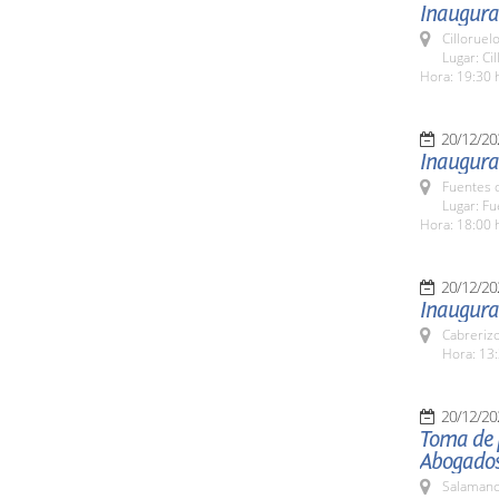
Inaugurac
Cilloruel
Lugar: Ci
Hora: 19:30 
20/12/20
Inaugura
Fuentes 
Lugar: F
Hora: 18:00 
20/12/20
Inaugurac
Cabreriz
Hora: 13:
20/12/20
Toma de p
Abogados
Salamanc