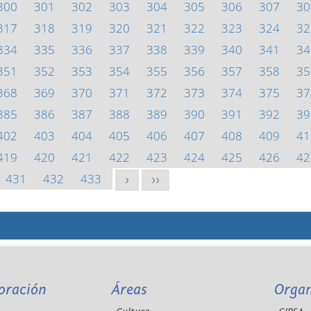
300
301
302
303
304
305
306
307
30
317
318
319
320
321
322
323
324
32
334
335
336
337
338
339
340
341
34
351
352
353
354
355
356
357
358
35
368
369
370
371
372
373
374
375
37
385
386
387
388
389
390
391
392
39
402
403
404
405
406
407
408
409
41
419
420
421
422
423
424
425
426
42
431
432
433
>
>>
oración
Áreas
Orga