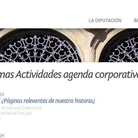
LA DIPUTACIÓN
Á
mas Actividades agenda corporativ
24
 ¿Páginas relevantes de nuestra historia¿
 de San Juan (Salamanca)
radinas de San Juan.
h.
24