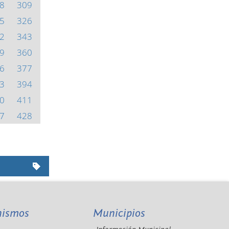
8
309
5
326
2
343
9
360
6
377
3
394
0
411
7
428
nismos
Municipios