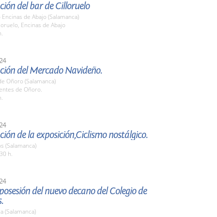
ión del bar de Cilloruelo
o Encinas de Abajo (Salamanca)
lloruelo, Encinas de Abajo
h.
24
ción del Mercado Navideño.
de Oñoro (Salamanca)
uentes de Oñoro.
h.
24
ión de la exposición,Ciclismo nostálgico.
os (Salamanca)
30 h.
24
osesión del nuevo decano del Colegio de
.
a (Salamanca)