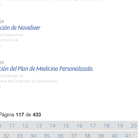
h.
24
ción de Navidiver
a (Salamanca)
cinto Ferial.
h.
24
ión del Plan de Medicina Personalizada.
a (Salamanca)
lacio de Congresos y Exposiciones.
h.
Página
117
de
433
0
11
12
13
14
15
16
17
18
19
20
32
33
34
35
36
37
38
39
40
41