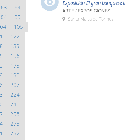
Exposición El gran banquete II
63
64
ARTE / EXPOSICIONES
84
85
Santa Marta de Tormes
04
105
1
122
8
139
5
156
2
173
9
190
6
207
3
224
0
241
7
258
4
275
1
292