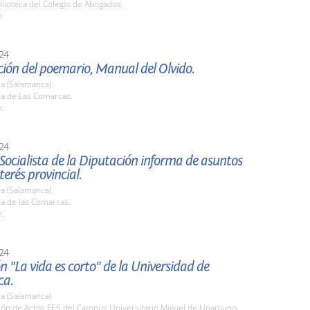
blioteca del Colegio de Abogados.
h
24
ión del poemario, Manual del Olvido.
a (Salamanca)
la de Las Comarcas.
h.
24
Socialista de la Diputación informa de asuntos
terés provincial.
a (Salamanca)
la de las Comarcas.
h.
24
n "La vida es corto" de la Universidad de
ca.
a (Salamanca)
alón de Actos FES del Campus Universitario Miguel de Unamuno.