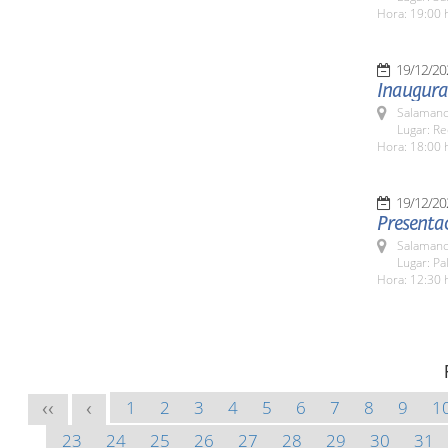
Hora: 19:00 
19/12/20
Inaugura
Salamanc
Lugar: Re
Hora: 18:00 
19/12/20
Presentac
Salamanc
Lugar: Pa
Hora: 12:30 
1
2
3
4
5
6
7
8
9
1
<<
<
23
24
25
26
27
28
29
30
31