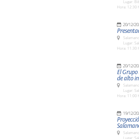
Lugar: Bi
Hora: 12:30 
20/12/20
Presentac
Salamanc
Lugar: Sa
Hora: 11:30 
20/12/20
El Grupo 
de alto in
Salamanc
Lugar: Sa
Hora: 11:00 
19/12/20
Proyecció
Salaman
Salamanc
Lugar: S