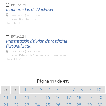
19/12/2024
Inauguración de Navidiver
Salamanca (Salamanca)
Lugar: Recinto Ferial.
Hora: 18:00 h.
19/12/2024
Presentación del Plan de Medicina
Personalizada.
Salamanca (Salamanca)
Lugar: Palacio de Congresos y Exposiciones.
Hora: 12:30 h.
Página
117
de
433
1
2
3
4
5
6
7
8
9
10
<<
<
11
12
13
14
15
16
17
18
19
20
21
22
23
24
25
26
27
28
29
30