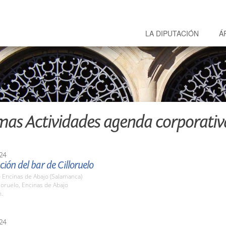
LA DIPUTACIÓN
Á
mas Actividades agenda corporativ
24
ión del bar de Cilloruelo
o Encinas de Abajo (Salamanca)
lloruelo, Encinas de Abajo
h.
24