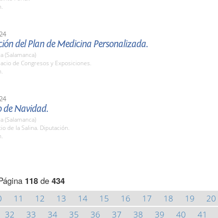
h.
24
ión del Plan de Medicina Personalizada.
a (Salamanca)
lacio de Congresos y Exposiciones.
h.
24
o de Navidad.
a (Salamanca)
tio de la Salina. Diputación.
h.
Página
118
de
434
0
11
12
13
14
15
16
17
18
19
20
32
33
34
35
36
37
38
39
40
41