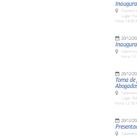
Inaugura
Fuentes 
Lugar: F
Hora: 18:00 
20/12/20
Inaugurac
Cabreriz
Hora: 13:
20/12/20
Toma de p
Abogados
Salamanc
Lugar: Bi
Hora: 12:30 
20/12/20
Presentac
Salamanc