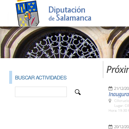
Próxi
BUSCAR ACTIVIDADES
21/12/20
Inaugurac
Cilloruel
Lugar: Ci
Hora: 19:30 
20/12/20