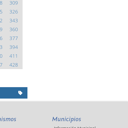
8
309
5
326
2
343
9
360
6
377
3
394
0
411
7
428
nismos
Municipios