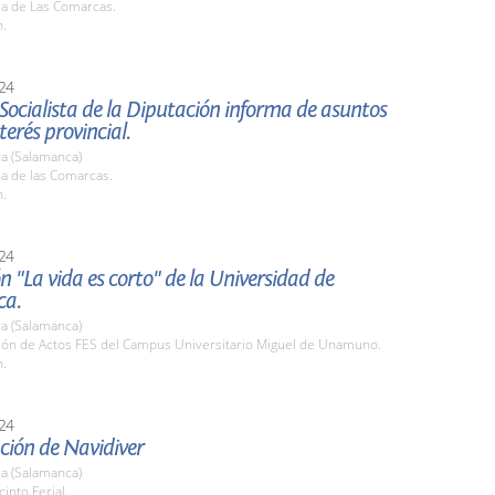
la de Las Comarcas.
h.
24
Socialista de la Diputación informa de asuntos
terés provincial.
a (Salamanca)
la de las Comarcas.
h.
24
n "La vida es corto" de la Universidad de
ca.
a (Salamanca)
alón de Actos FES del Campus Universitario Miguel de Unamuno.
h.
24
ción de Navidiver
a (Salamanca)
cinto Ferial.