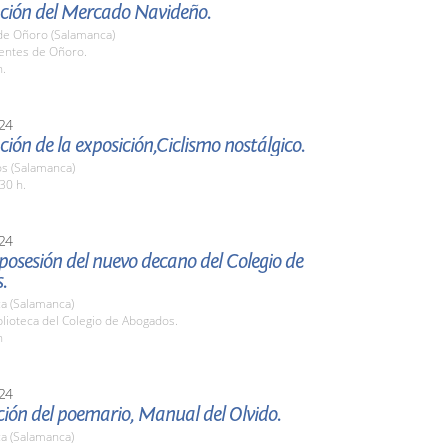
ción del Mercado Navideño.
de Oñoro (Salamanca)
uentes de Oñoro.
h.
24
ión de la exposición,Ciclismo nostálgico.
os (Salamanca)
30 h.
24
osesión del nuevo decano del Colegio de
.
a (Salamanca)
blioteca del Colegio de Abogados.
h
24
ión del poemario, Manual del Olvido.
a (Salamanca)