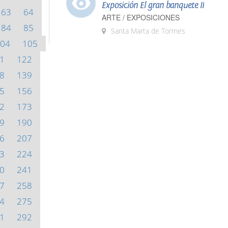
Exposición El gran banquete II
63
64
ARTE / EXPOSICIONES
84
85
Santa Marta de Tormes
04
105
1
122
8
139
5
156
2
173
9
190
6
207
3
224
0
241
7
258
4
275
1
292