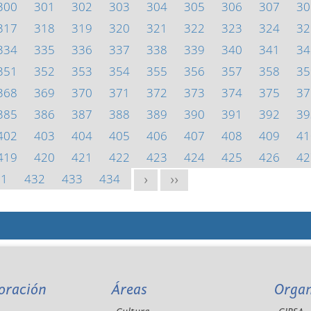
300
301
302
303
304
305
306
307
30
317
318
319
320
321
322
323
324
32
334
335
336
337
338
339
340
341
34
351
352
353
354
355
356
357
358
35
368
369
370
371
372
373
374
375
37
385
386
387
388
389
390
391
392
39
402
403
404
405
406
407
408
409
41
419
420
421
422
423
424
425
426
42
31
432
433
434
>
>>
oración
Áreas
Orga