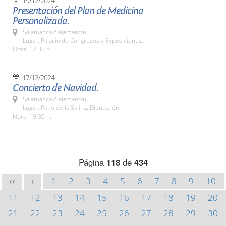
19/12/2024
Presentación del Plan de Medicina
Personalizada.
Salamanca (Salamanca)
Lugar: Palacio de Congresos y Exposiciones.
Hora: 12:30 h.
17/12/2024
Concierto de Navidad.
Salamanca (Salamanca)
Lugar: Patio de la Salina. Diputación.
Hora: 19:30 h.
Página
118
de
434
1
2
3
4
5
6
7
8
9
10
<<
<
11
12
13
14
15
16
17
18
19
20
21
22
23
24
25
26
27
28
29
30