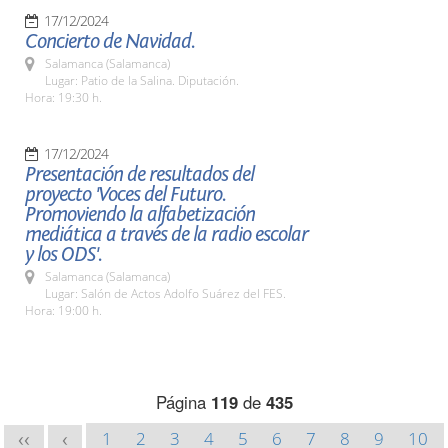
17/12/2024
Concierto de Navidad.
Salamanca (Salamanca)
Lugar: Patio de la Salina. Diputación.
Hora: 19:30 h.
17/12/2024
Presentación de resultados del
proyecto 'Voces del Futuro.
Promoviendo la alfabetización
mediática a través de la radio escolar
y los ODS'.
Salamanca (Salamanca)
Lugar: Salón de Actos Adolfo Suárez del FES.
Hora: 19:00 h.
Página
119
de
435
1
2
3
4
5
6
7
8
9
10
<<
<