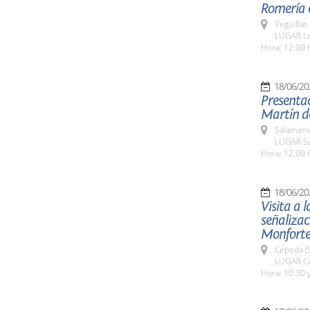
Romería e
Veguillas
LUGAR La
Hora: 12,00 
18/06/20
Presentac
Martín d
Salamanc
LUGAR Sa
Hora: 12,00 
18/06/20
Visita a 
señalizac
Monforte 
Cepeda (
LUGAR Ce
Hora: 10:30 y