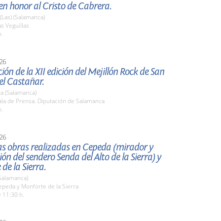
n honor al Cristo de Cabrera.
 (Las) (Salamanca)
s Veguillas
h.
26
ión de la XII edición del Mejillón Rock de San
el Castañar.
a (Salamanca)
la de Prensa. Diputación de Salamanca
h.
26
las obras realizadas en Cepeda (mirador y
ión del sendero Senda del Alto de la Sierra) y
de la Sierra.
Salamanca)
peda y Monforte de la Sierra
 11:30 h.