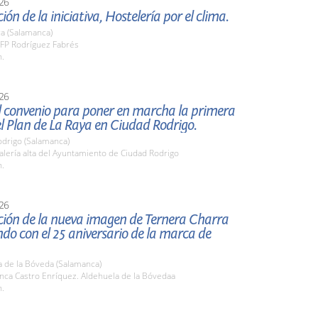
26
ión de la iniciativa, Hostelería por el clima.
a (Salamanca)
FP Rodríguez Fabrés
h.
26
l convenio para poner en marcha la primera
el Plan de La Raya en Ciudad Rodrigo.
odrigo (Salamanca)
lería alta del Ayuntamiento de Ciudad Rodrigo
h.
26
ción de la nueva imagen de Ternera Charra
ndo con el 25 aniversario de la marca de
a de la Bóveda (Salamanca)
nca Castro Enríquez. Aldehuela de la Bóvedaa
h.