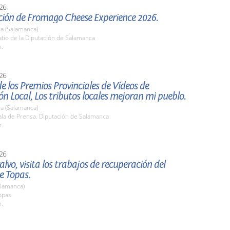
26
ción de Fromago Cheese Experience 2026.
a (Salamanca)
tio de la Diputación de Salamanca
h.
26
e los Premios Provinciales de Vídeos de
ón Local, Los tributos locales mejoran mi pueblo.
a (Salamanca)
la de Prensa. Diputación de Salamanca
h.
26
alvo, visita los trabajos de recuperación del
e Topas.
alamanca)
opas
h.