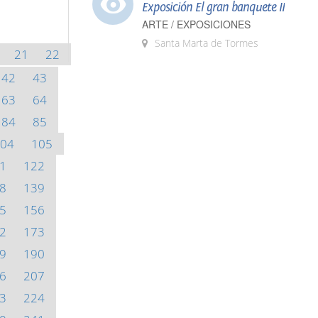
Exposición El gran banquete II
ARTE / EXPOSICIONES
Santa Marta de Tormes
21
22
42
43
63
64
84
85
04
105
1
122
8
139
5
156
2
173
9
190
6
207
3
224