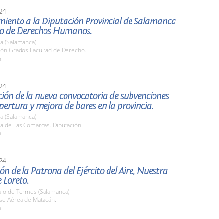
24
miento a la Diputación Provincial de Salamanca
ro de Derechos Humanos.
a (Salamanca)
alón Grados Facultad de Derecho.
h.
24
ión de la nueva convocatoria de subvenciones
pertura y mejora de bares en la provincia.
a (Salamanca)
la de Las Comarcas. Diputación.
h.
24
ón de la Patrona del Ejército del Aire, Nuestra
 Loreto.
zalo de Tormes (Salamanca)
ase Aérea de Matacán.
h.