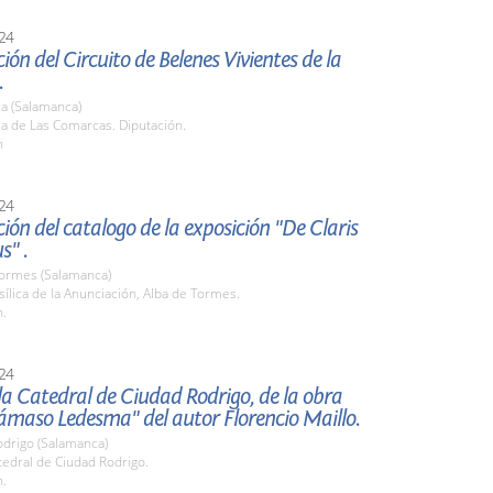
24
ión del Circuito de Belenes Vivientes de la
.
a (Salamanca)
la de Las Comarcas. Diputación.
h
24
ión del catalogo de la exposición "De Claris
s" .
Tormes (Salamanca)
sílica de la Anunciación, Alba de Tormes.
h.
24
la Catedral de Ciudad Rodrigo, de la obra
ámaso Ledesma" del autor Florencio Maillo.
odrigo (Salamanca)
tedral de Ciudad Rodrigo.
h.