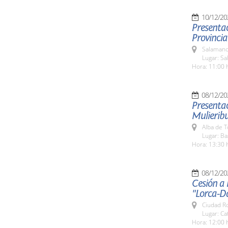
10/12/20
Presentac
Provincia
Salamanc
Lugar: Sa
Hora: 11:00 
08/12/20
Presentac
Mulieribu
Alba de 
Lugar: Ba
Hora: 13:30 
08/12/20
Cesión a 
"Lorca-D
Ciudad R
Lugar: Ca
Hora: 12:00 