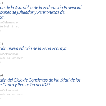
24
ón de la Asamblea de la Federación Provincial
ciones de Jubilados y Pensionistas de
ca.
a (Salamanca)
otel Helmántico
h.
24
ión nueva edición de la Feria Ecoraya.
a (Salamanca)
la de las Comarcas.
h.
24
ión del Ciclo de Conciertos de Navidad de los
de Canto y Percusión del IDES.
a (Salamanca)
la de las Comarcas.
h.