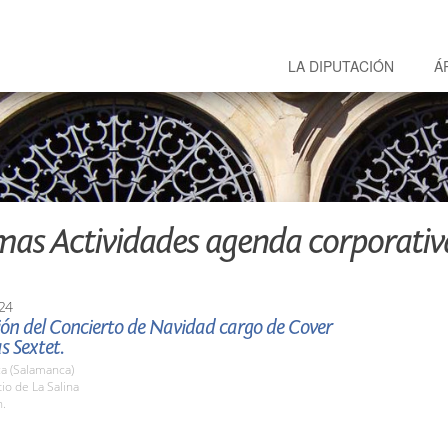
LA DIPUTACIÓN
Á
mas Actividades agenda corporativ
24
ión del Concierto de Navidad cargo de Cover
s Sextet.
a (Salamanca)
tio de La Salina
h.