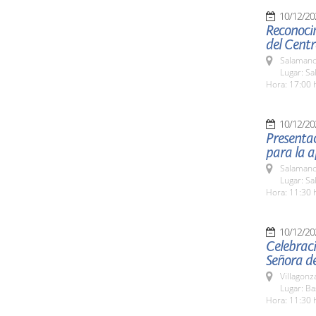
10/12/20
Reconoci
del Cent
Salamanc
Lugar: S
Hora: 17:00 
10/12/20
Presentac
para la a
Salamanc
Lugar: Sa
Hora: 11:30 
10/12/20
Celebraci
Señora de
Villagon
Lugar: B
Hora: 11:30 