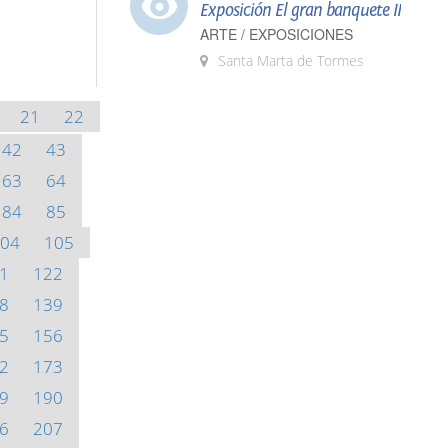
Exposición El gran banquete II
ARTE / EXPOSICIONES
Santa Marta de Tormes
21
22
42
43
63
64
84
85
04
105
1
122
8
139
5
156
2
173
9
190
6
207