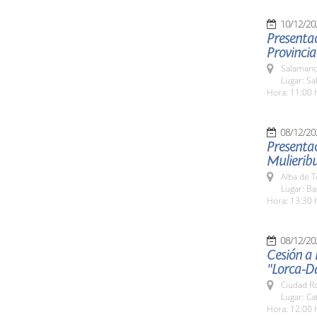
10/12/20
Presentac
Provincia
Salamanc
Lugar: Sa
Hora: 11:00 
08/12/20
Presentac
Mulieribu
Alba de 
Lugar: Ba
Hora: 13:30 
08/12/20
Cesión a 
"Lorca-D
Ciudad R
Lugar: Ca
Hora: 12:00 