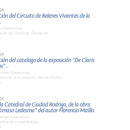
24
ión del Circuito de Belenes Vivientes de la
.
a (Salamanca)
la de Las Comarcas. Diputación.
h
24
ión del catalogo de la exposición "De Claris
s" .
Tormes (Salamanca)
sílica de la Anunciación, Alba de Tormes.
h.
24
la Catedral de Ciudad Rodrigo, de la obra
ámaso Ledesma" del autor Florencio Maillo.
odrigo (Salamanca)
tedral de Ciudad Rodrigo.
h.