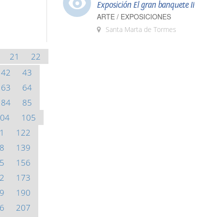
Exposición El gran banquete II
ARTE / EXPOSICIONES
Santa Marta de Tormes
21
22
42
43
63
64
84
85
04
105
1
122
8
139
5
156
2
173
9
190
6
207