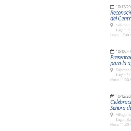
10/12/20
Reconoci
del Cent
Salamanc
Lugar: S
Hora: 17:00 
10/12/20
Presentac
para la a
Salamanc
Lugar: Sa
Hora: 11:30 
10/12/20
Celebraci
Señora de
Villagon
Lugar: B
Hora: 11:30 