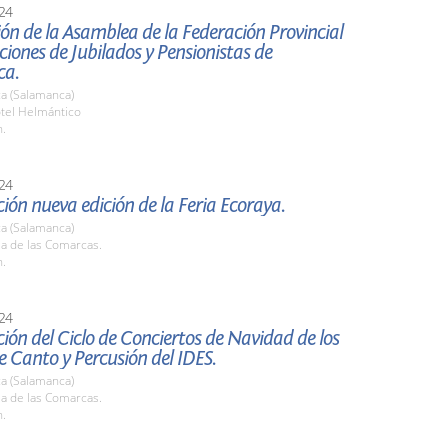
24
ón de la Asamblea de la Federación Provincial
ciones de Jubilados y Pensionistas de
ca.
a (Salamanca)
otel Helmántico
h.
24
ión nueva edición de la Feria Ecoraya.
a (Salamanca)
la de las Comarcas.
h.
24
ión del Ciclo de Conciertos de Navidad de los
de Canto y Percusión del IDES.
a (Salamanca)
la de las Comarcas.
h.