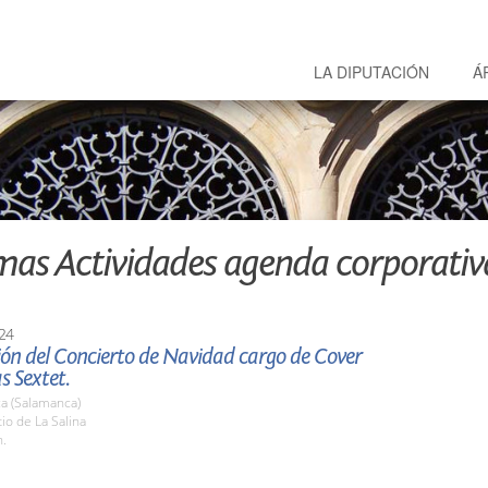
LA DIPUTACIÓN
Á
mas Actividades agenda corporativ
24
ión del Concierto de Navidad cargo de Cover
s Sextet.
a (Salamanca)
tio de La Salina
h.