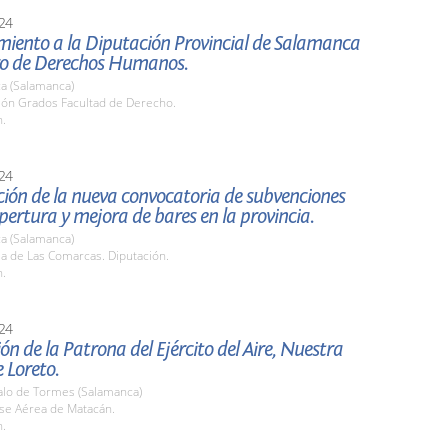
24
miento a la Diputación Provincial de Salamanca
ro de Derechos Humanos.
a (Salamanca)
alón Grados Facultad de Derecho.
h.
24
ión de la nueva convocatoria de subvenciones
pertura y mejora de bares en la provincia.
a (Salamanca)
la de Las Comarcas. Diputación.
h.
24
ón de la Patrona del Ejército del Aire, Nuestra
 Loreto.
zalo de Tormes (Salamanca)
ase Aérea de Matacán.
h.