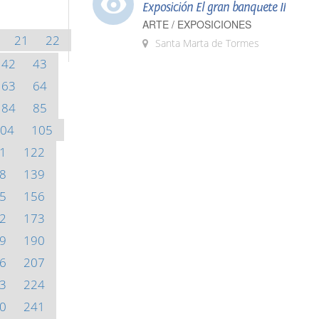
Exposición El gran banquete II
ARTE / EXPOSICIONES
21
22
Santa Marta de Tormes
42
43
63
64
84
85
04
105
1
122
8
139
5
156
2
173
9
190
6
207
3
224
0
241