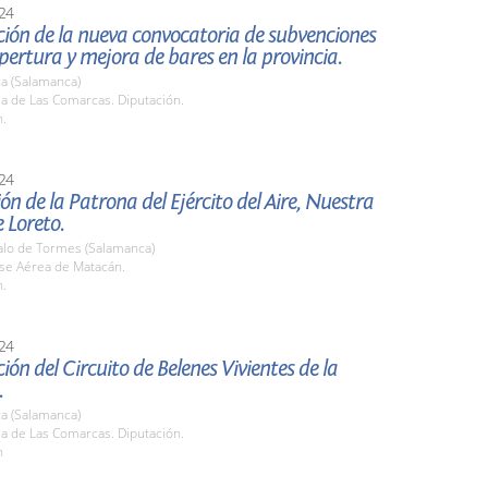
24
ión de la nueva convocatoria de subvenciones
pertura y mejora de bares en la provincia.
a (Salamanca)
la de Las Comarcas. Diputación.
h.
24
ón de la Patrona del Ejército del Aire, Nuestra
 Loreto.
zalo de Tormes (Salamanca)
ase Aérea de Matacán.
h.
24
ión del Circuito de Belenes Vivientes de la
.
a (Salamanca)
la de Las Comarcas. Diputación.
h