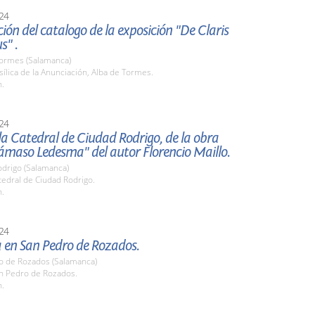
24
ión del catalogo de la exposición "De Claris
s" .
Tormes (Salamanca)
sílica de la Anunciación, Alba de Tormes.
h.
24
la Catedral de Ciudad Rodrigo, de la obra
ámaso Ledesma" del autor Florencio Maillo.
odrigo (Salamanca)
tedral de Ciudad Rodrigo.
h.
24
en San Pedro de Rozados.
o de Rozados (Salamanca)
an Pedro de Rozados.
h.