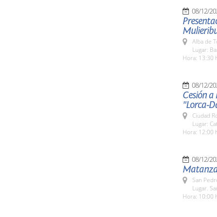
08/12/20
Presentac
Mulieribu
Alba de 
Lugar: Ba
Hora: 13:30 
08/12/20
Cesión a 
"Lorca-D
Ciudad R
Lugar: Ca
Hora: 12:00 
08/12/20
Matanza 
San Pedr
Lugar. S
Hora: 10:00 