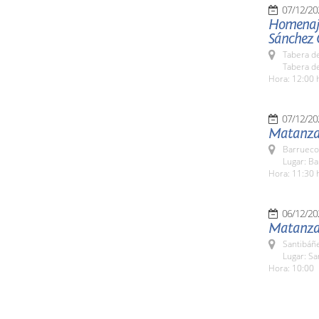
07/12/20
Homenaje 
Sánchez G
Tabera d
Tabera de
Hora: 12:00 
07/12/20
Matanza 
Barrueco
Lugar: B
Hora: 11:30 
06/12/20
Matanza T
Santibáñe
Lugar: Sa
Hora: 10:00