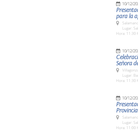
10/12/20
Presentac
para la a
Salamanc
Lugar: Sa
Hora: 11:30 
10/12/20
Celebraci
Señora de
Villagon
Lugar: B
Hora: 11:30 
10/12/20
Presentac
Provincia
Salamanc
Lugar: Sa
Hora: 11:00 