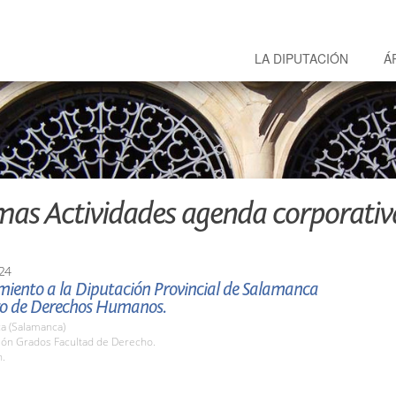
LA DIPUTACIÓN
Á
mas Actividades agenda corporativ
24
miento a la Diputación Provincial de Salamanca
ro de Derechos Humanos.
a (Salamanca)
alón Grados Facultad de Derecho.
h.