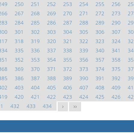
249
250
251
252
253
254
255
256
25
266
267
268
269
270
271
272
273
27
283
284
285
286
287
288
289
290
29
300
301
302
303
304
305
306
307
30
317
318
319
320
321
322
323
324
32
334
335
336
337
338
339
340
341
34
351
352
353
354
355
356
357
358
35
368
369
370
371
372
373
374
375
37
385
386
387
388
389
390
391
392
39
402
403
404
405
406
407
408
409
41
419
420
421
422
423
424
425
426
42
31
432
433
434
>
>>