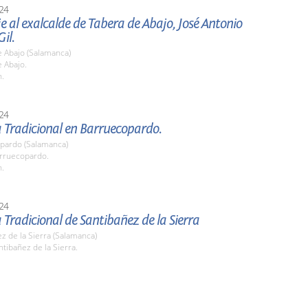
24
al exalcalde de Tabera de Abajo, José Antonio
il.
e Abajo (Salamanca)
 Abajo.
h.
24
Tradicional en Barruecopardo.
pardo (Salamanca)
arruecopardo.
h.
24
radicional de Santibañez de la Sierra
z de la Sierra (Salamanca)
ntibañez de la Sierra.