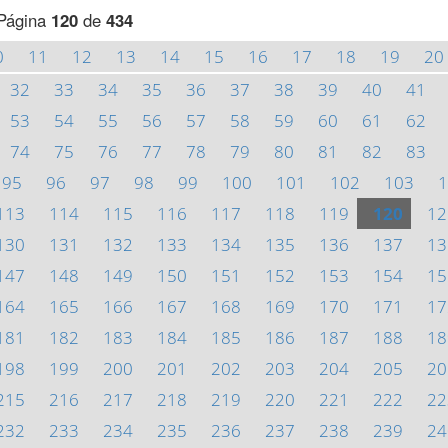
Página
120
de
434
0
11
12
13
14
15
16
17
18
19
20
32
33
34
35
36
37
38
39
40
41
53
54
55
56
57
58
59
60
61
62
74
75
76
77
78
79
80
81
82
83
95
96
97
98
99
100
101
102
103
1
113
114
115
116
117
118
119
120
12
130
131
132
133
134
135
136
137
13
147
148
149
150
151
152
153
154
15
164
165
166
167
168
169
170
171
17
181
182
183
184
185
186
187
188
18
198
199
200
201
202
203
204
205
20
215
216
217
218
219
220
221
222
22
232
233
234
235
236
237
238
239
24