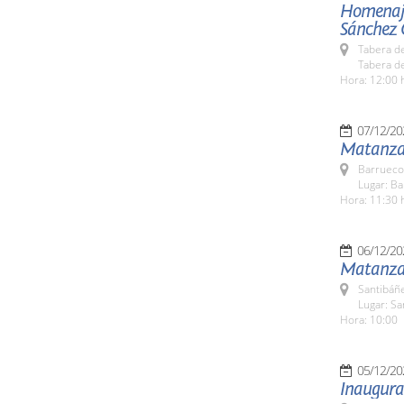
Homenaje 
Sánchez G
Tabera d
Tabera de
Hora: 12:00 
07/12/20
Matanza 
Barrueco
Lugar: B
Hora: 11:30 
06/12/20
Matanza T
Santibáñe
Lugar: Sa
Hora: 10:00
05/12/20
Inaugura