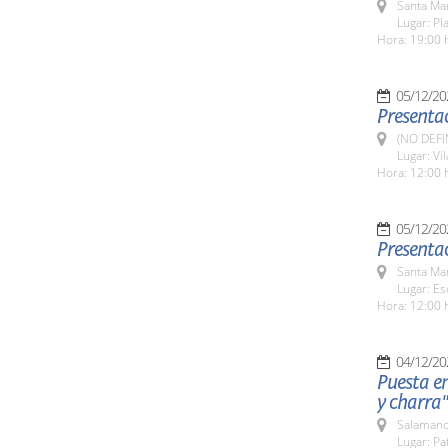
Santa Ma
Lugar: Pl
Hora: 19:00 
05/12/20
Presentac
(NO DEFI
Lugar: Vi
Hora: 12:00 
05/12/20
Presentac
Santa Ma
Lugar: Es
Hora: 12:00 
04/12/20
Puesta e
y charra"
Salamanc
Lugar: Pa