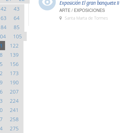
Exposición El gran banquete II
42
43
ARTE / EXPOSICIONES
63
64
Santa Marta de Tormes
84
85
04
105
1
122
8
139
5
156
2
173
9
190
6
207
3
224
0
241
7
258
4
275