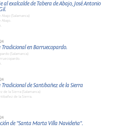
al exalcalde de Tabera de Abajo, José Antonio
il.
e Abajo (Salamanca)
 Abajo.
h.
24
Tradicional en Barruecopardo.
pardo (Salamanca)
arruecopardo.
h.
24
radicional de Santibañez de la Sierra
z de la Sierra (Salamanca)
ntibañez de la Sierra.
24
ción de "Santa Marta Villa Navideña".