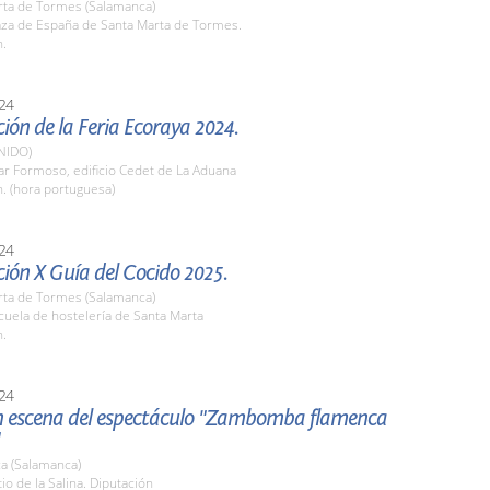
rta de Tormes (Salamanca)
aza de España de Santa Marta de Tormes.
h.
24
ión de la Feria Ecoraya 2024.
NIDO)
lar Formoso, edificio Cedet de La Aduana
h. (hora portuguesa)
24
ión X Guía del Cocido 2025.
rta de Tormes (Salamanca)
cuela de hostelería de Santa Marta
h.
24
n escena del espectáculo "Zambomba flamenca
a (Salamanca)
tio de la Salina. Diputación