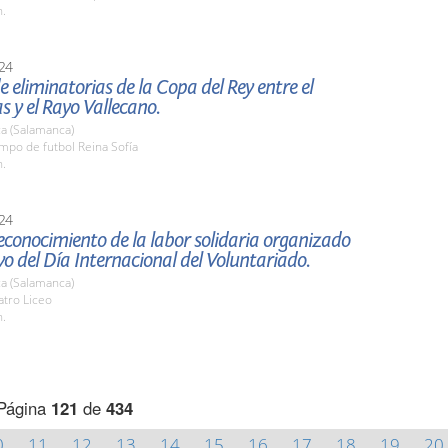
h.
24
e eliminatorias de la Copa del Rey entre el
s y el Rayo Vallecano.
a (Salamanca)
mpo de futbol Reina Sofía
h.
24
econocimiento de la labor solidaria organizado
o del Día Internacional del Voluntariado.
a (Salamanca)
atro Liceo
h.
Página
121
de
434
0
11
12
13
14
15
16
17
18
19
20