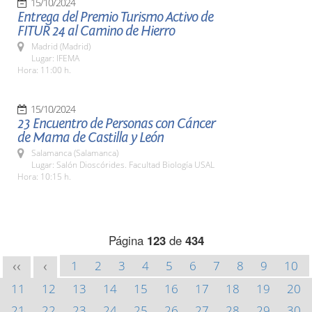
15/10/2024
Entrega del Premio Turismo Activo de
FITUR 24 al Camino de Hierro
Madrid (Madrid)
Lugar: IFEMA
Hora: 11:00 h.
15/10/2024
23 Encuentro de Personas con Cáncer
de Mama de Castilla y León
Salamanca (Salamanca)
Lugar: Salón Dioscórides. Facultad Biología USAL
Hora: 10:15 h.
Página
123
de
434
1
2
3
4
5
6
7
8
9
10
<<
<
11
12
13
14
15
16
17
18
19
20
21
22
23
24
25
26
27
28
29
30