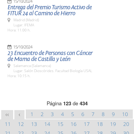
15/10/2024
Entrega del Premio Turismo Activo de
FITUR 24 al Camino de Hierro
Madrid (Madrid)
Lugar: IFEMA
Hora: 11:00 h.
15/10/2024
23 Encuentro de Personas con Cáncer
de Mama de Castilla y León
Salamanca (Salamanca)
Lugar: Salón Dioscórides. Facultad Biología USAL
Hora: 10:15 h.
Página
123
de
434
1
2
3
4
5
6
7
8
9
10
<<
<
11
12
13
14
15
16
17
18
19
20
21
22
23
24
25
26
27
28
29
30