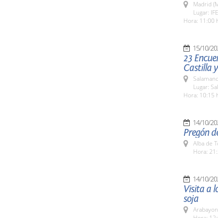
Madrid (M
Lugar: I
Hora: 11:00 
15/10/20
23 Encue
Castilla 
Salamanc
Lugar: Sa
Hora: 10:15 
14/10/20
Pregón de
Alba de 
Hora: 21:
14/10/20
Visita a 
soja
Arabayon
Hora: 12: