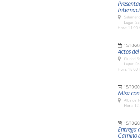
Presentac
Internaci
Salamanc
Lugar: Sa
Hora: 11:00 
15/10/20
Actos del
Ciudad R
Lugar: Pa
Hora: 18:00 
15/10/20
Misa con 
Alba de 
Hora: 12:
15/10/20
Entrega d
Camino d