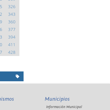
5
326
2
343
9
360
6
377
3
394
0
411
7
428
nismos
Municipios
Información Municipal