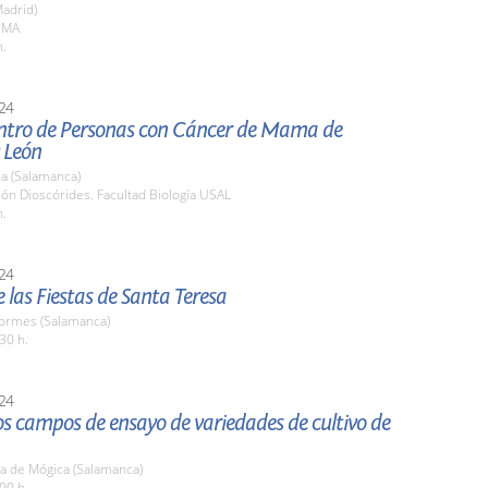
adrid)
FEMA
h.
24
ntro de Personas con Cáncer de Mama de
y León
a (Salamanca)
lón Dioscórides. Facultad Biología USAL
h.
24
 las Fiestas de Santa Teresa
Tormes (Salamanca)
30 h.
24
los campos de ensayo de variedades de cultivo de
a de Mógica (Salamanca)
00 h.