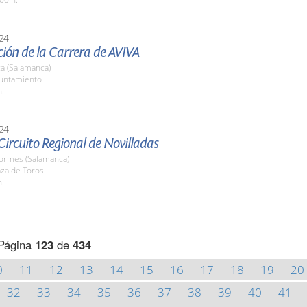
24
ión de la Carrera de AVIVA
a (Salamanca)
yuntamiento
h.
24
 Circuito Regional de Novilladas
Tormes (Salamanca)
aza de Toros
h.
Página
123
de
434
0
11
12
13
14
15
16
17
18
19
20
32
33
34
35
36
37
38
39
40
41