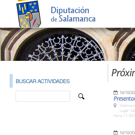
Próxi
BUSCAR ACTIVIDADES
16/10/20
Presentac
Salamanc
Lugar: Sa
Hora: 11:30 
16/10/20