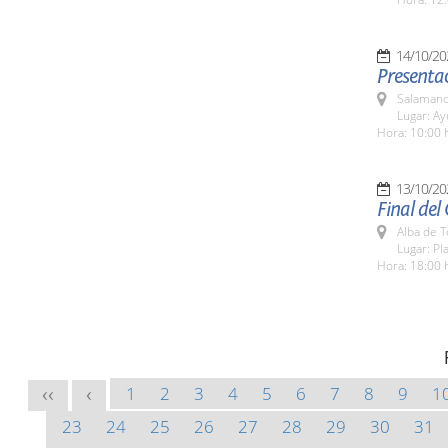
14/10/20
Presentac
Salamanc
Lugar: A
Hora: 10:00 
13/10/20
Final del
Alba de 
Lugar: Pl
Hora: 18:00 
1
2
3
4
5
6
7
8
9
1
<<
<
23
24
25
26
27
28
29
30
31