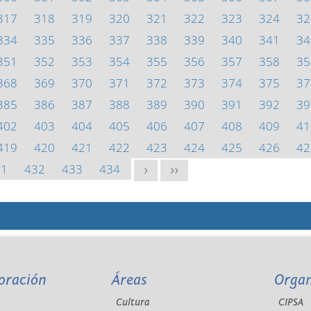
317
318
319
320
321
322
323
324
32
334
335
336
337
338
339
340
341
34
351
352
353
354
355
356
357
358
35
368
369
370
371
372
373
374
375
37
385
386
387
388
389
390
391
392
39
402
403
404
405
406
407
408
409
41
419
420
421
422
423
424
425
426
42
31
432
433
434
>
>>
oración
Áreas
Orga
Cultura
CIPSA