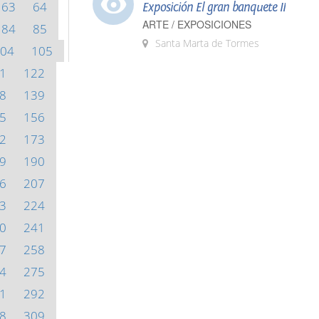
63
64
Exposición El gran banquete II
ARTE / EXPOSICIONES
84
85
Santa Marta de Tormes
04
105
1
122
8
139
5
156
2
173
9
190
6
207
3
224
0
241
7
258
4
275
1
292
8
309