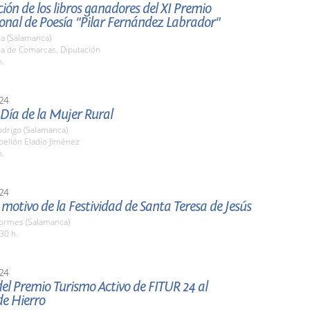
ión de los libros ganadores del XI Premio
onal de Poesía "Pilar Fernández Labrador"
a (Salamanca)
la de Comarcas. Diputación
h.
24
 Día de la Mujer Rural
odrigo (Salamanca)
bellón Eladio Jiménez
h.
24
motivo de la Festividad de Santa Teresa de Jesús
Tormes (Salamanca)
30 h.
24
el Premio Turismo Activo de FITUR 24 al
e Hierro