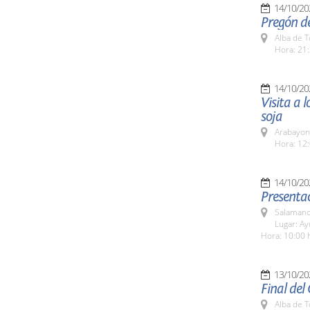
14/10/20
Pregón de
Alba de 
Hora: 21:
14/10/20
Visita a 
soja
Arabayon
Hora: 12:
14/10/20
Presentac
Salamanc
Lugar: A
Hora: 10:00 
13/10/20
Final del
Alba de 