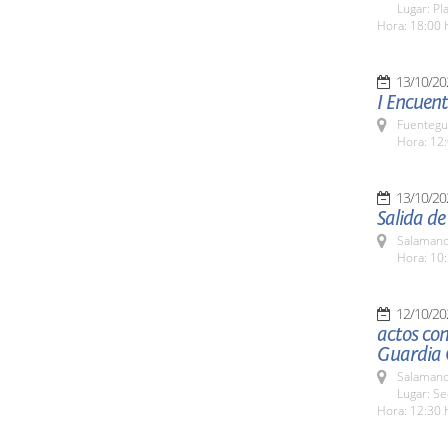
Lugar: Pl
Hora: 18:00 
13/10/20
I Encuent
Fuentegu
Hora: 12:
13/10/20
Salida de
Salamanc
Hora: 10:
12/10/20
actos con
Guardia C
Salamanc
Lugar: S
Hora: 12:30 