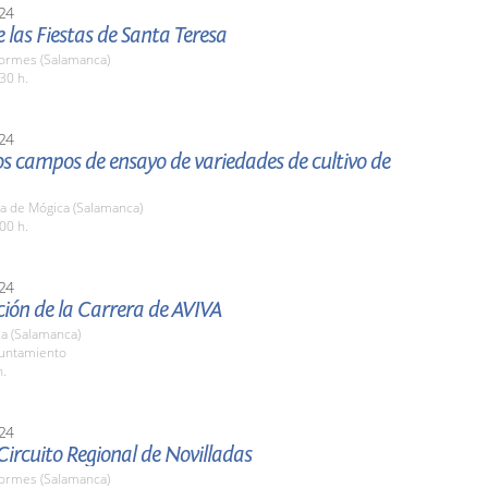
24
 las Fiestas de Santa Teresa
Tormes (Salamanca)
30 h.
24
los campos de ensayo de variedades de cultivo de
a de Mógica (Salamanca)
00 h.
24
ión de la Carrera de AVIVA
a (Salamanca)
yuntamiento
h.
24
 Circuito Regional de Novilladas
Tormes (Salamanca)