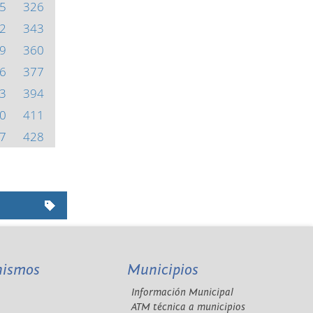
5
326
2
343
9
360
6
377
3
394
0
411
7
428
nismos
Municipios
Información Municipal
A
ATM técnica a municipios