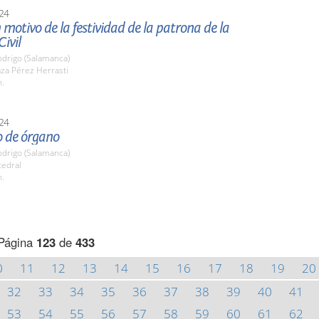
24
 motivo de la festividad de la patrona de la
ivil
odrigo (Salamanca)
aza Pérez Herrasti
h.
24
o de órgano
odrigo (Salamanca)
tedral
h.
Página
123
de
433
0
11
12
13
14
15
16
17
18
19
20
32
33
34
35
36
37
38
39
40
41
53
54
55
56
57
58
59
60
61
62