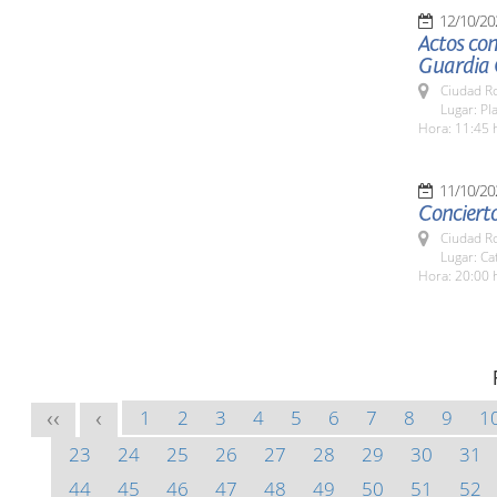
12/10/20
Actos con
Guardia C
Ciudad R
Lugar: Pl
Hora: 11:45 
11/10/20
Conciert
Ciudad R
Lugar: Ca
Hora: 20:00 
1
2
3
4
5
6
7
8
9
1
<<
<
23
24
25
26
27
28
29
30
31
44
45
46
47
48
49
50
51
52