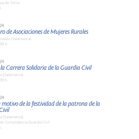
aza de Toros
h.
24
ro de Asociaciones de Mujeres Rurales
inaldo (Salamanca)
00 h.
24
 la Carrera Solidaria de la Guardia Civil
a (Salamanca)
30 h.
24
 motivo de la festividad de la patrona de la
ivil
a (Salamanca)
ede Comandancia Guardia Civil
h.