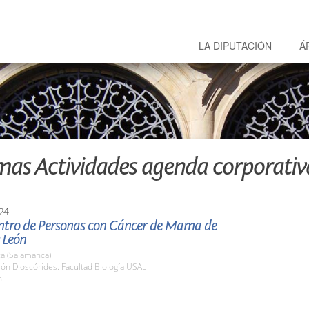
LA DIPUTACIÓN
Á
mas Actividades agenda corporativ
24
ntro de Personas con Cáncer de Mama de
y León
a (Salamanca)
lón Dioscórides. Facultad Biología USAL
h.