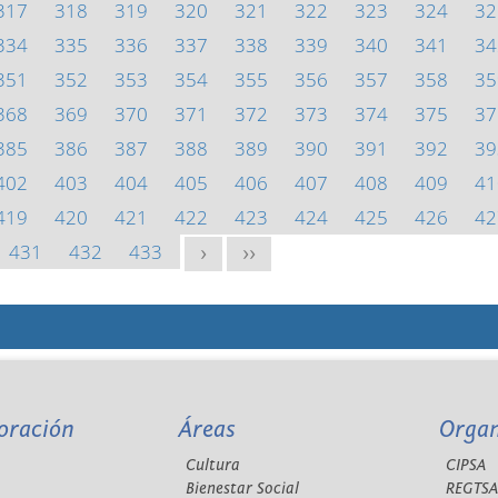
317
318
319
320
321
322
323
324
32
334
335
336
337
338
339
340
341
34
351
352
353
354
355
356
357
358
35
368
369
370
371
372
373
374
375
37
385
386
387
388
389
390
391
392
39
402
403
404
405
406
407
408
409
41
419
420
421
422
423
424
425
426
42
431
432
433
>
>>
oración
Áreas
Orga
Cultura
CIPSA
Bienestar Social
REGTS