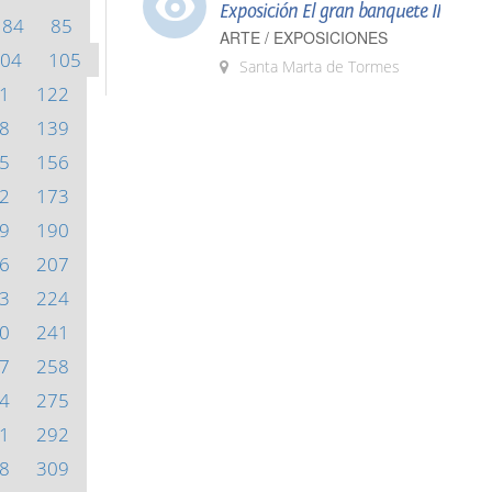
Exposición El gran banquete II
84
85
ARTE / EXPOSICIONES
04
105
Santa Marta de Tormes
1
122
8
139
5
156
2
173
9
190
6
207
3
224
0
241
7
258
4
275
1
292
8
309