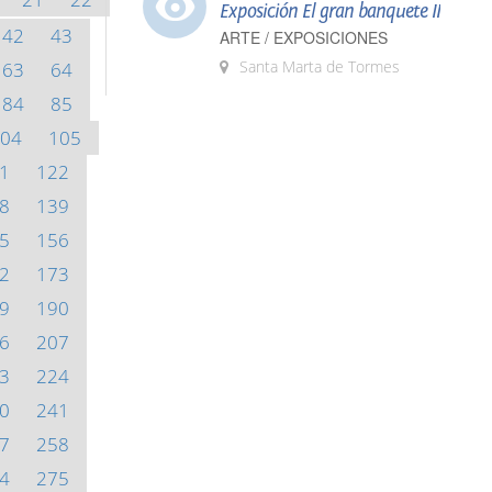
Exposición El gran banquete II
42
43
ARTE / EXPOSICIONES
Santa Marta de Tormes
63
64
84
85
04
105
1
122
8
139
5
156
2
173
9
190
6
207
3
224
0
241
7
258
4
275