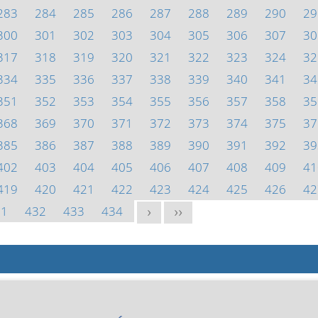
283
284
285
286
287
288
289
290
29
300
301
302
303
304
305
306
307
30
317
318
319
320
321
322
323
324
32
334
335
336
337
338
339
340
341
34
351
352
353
354
355
356
357
358
35
368
369
370
371
372
373
374
375
37
385
386
387
388
389
390
391
392
39
402
403
404
405
406
407
408
409
41
419
420
421
422
423
424
425
426
42
31
432
433
434
>
>>