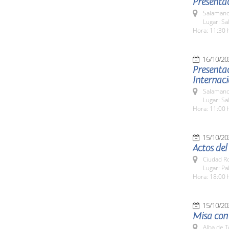
Presentac
Salamanc
Lugar: Sa
Hora: 11:30 
16/10/20
Presentac
Internaci
Salamanc
Lugar: Sa
Hora: 11:00 
15/10/20
Actos del
Ciudad R
Lugar: Pa
Hora: 18:00 
15/10/20
Misa con 
Alba de 