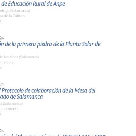
 de Educación Rural de Anpe
odrigo (Salamanca)
sa de la Cultura
h.
24
n de la primera piedra de la Planta Solar de
 de los Aires (Salamanca)
anta Solar
h.
24
 Protocolo de colaboración de la Mesa del
iado de Salamanca
a (Salamanca)
yuntamiento
h.
24