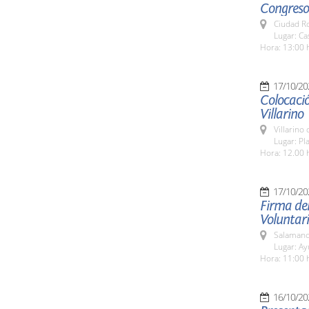
Congreso
Ciudad R
Lugar: Ca
Hora: 13:00 
17/10/20
Colocació
Villarino
Villarino
Lugar: Pl
Hora: 12.00 
17/10/20
Firma del
Voluntar
Salamanc
Lugar: A
Hora: 11:00 
16/10/20