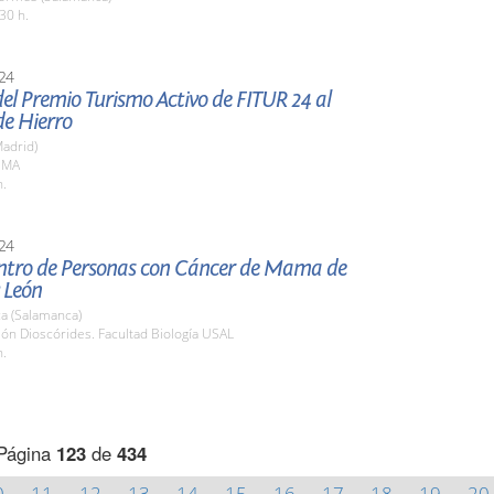
30 h.
24
el Premio Turismo Activo de FITUR 24 al
e Hierro
adrid)
FEMA
h.
24
ntro de Personas con Cáncer de Mama de
y León
a (Salamanca)
lón Dioscórides. Facultad Biología USAL
h.
Página
123
de
434
0
11
12
13
14
15
16
17
18
19
20