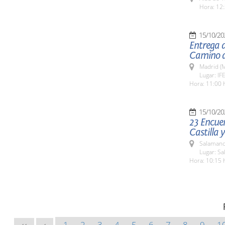
Hora: 12:
15/10/20
Entrega d
Camino d
Madrid (M
Lugar: I
Hora: 11:00 
15/10/20
23 Encue
Castilla 
Salamanc
Lugar: Sa
Hora: 10:15 
1
2
3
4
5
6
7
8
9
1