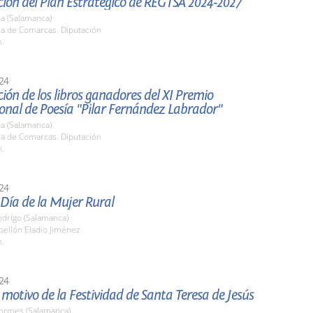
ión del Plan Estratégico de REGTSA 2024-2027
a (Salamanca)
la de Comarcas. Diputación
h.
24
ión de los libros ganadores del XI Premio
onal de Poesía "Pilar Fernández Labrador"
a (Salamanca)
la de Comarcas. Diputación
h.
24
 Día de la Mujer Rural
odrigo (Salamanca)
bellón Eladio Jiménez
h.
24
motivo de la Festividad de Santa Teresa de Jesús
Tormes (Salamanca)