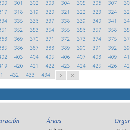
300
301
302
303
304
305
306
307
30
317
318
319
320
321
322
323
324
32
334
335
336
337
338
339
340
341
34
351
352
353
354
355
356
357
358
35
368
369
370
371
372
373
374
375
37
385
386
387
388
389
390
391
392
39
402
403
404
405
406
407
408
409
41
419
420
421
422
423
424
425
426
42
31
432
433
434
>
>>
oración
Áreas
Orga