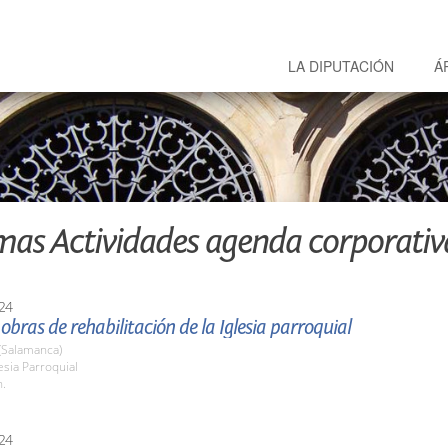
LA DIPUTACIÓN
Á
mas Actividades agenda corporativ
24
s obras de rehabilitación de la Iglesia parroquial
(Salamanca)
lesia Parroquial
h.
24