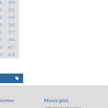
8
309
5
326
2
343
9
360
6
377
3
394
0
411
7
428
nismos
Municipios