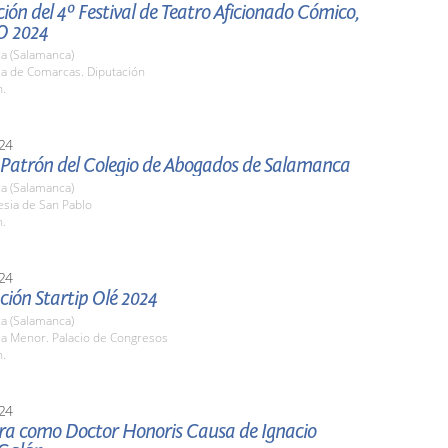
ión del 4º Festival de Teatro Aficionado Cómico,
O 2024
a (Salamanca)
la de Comarcas. Diputación
h.
24
l Patrón del Colegio de Abogados de Salamanca
a (Salamanca)
lesia de San Pablo
h.
24
ión Startip Olé 2024
a (Salamanca)
la Menor. Palacio de Congresos
h.
24
ura como Doctor Honoris Causa de Ignacio