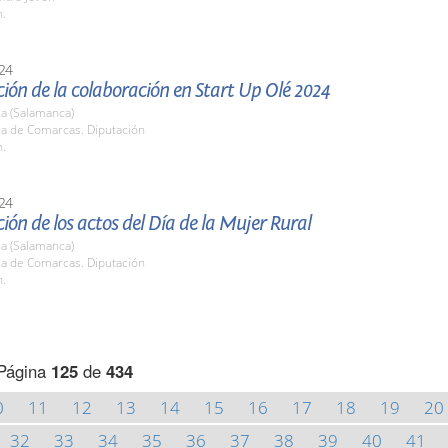
h.
24
ión de la colaboración en Start Up Olé 2024
a (Salamanca)
la de Comarcas. Diputación
h.
24
ión de los actos del Día de la Mujer Rural
a (Salamanca)
la de Comarcas. Diputación
h.
Página
125
de
434
0
11
12
13
14
15
16
17
18
19
20
32
33
34
35
36
37
38
39
40
41