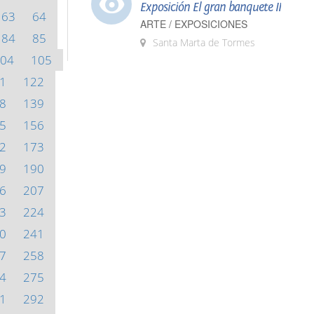
Exposición El gran banquete II
63
64
ARTE / EXPOSICIONES
84
85
Santa Marta de Tormes
04
105
1
122
8
139
5
156
2
173
9
190
6
207
3
224
0
241
7
258
4
275
1
292