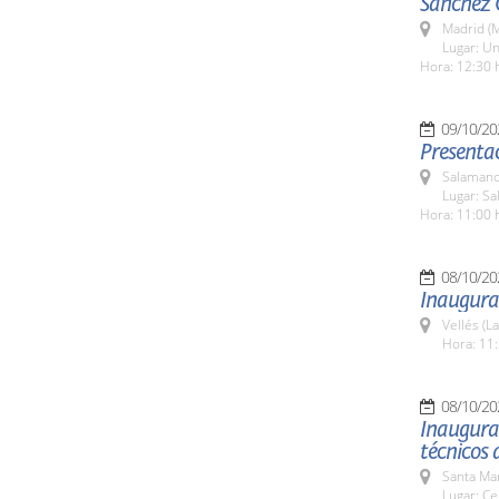
Sánchez 
Madrid (M
Lugar: Un
Hora: 12:30 
09/10/20
Presentac
Salamanc
Lugar: Sa
Hora: 11:00 
08/10/20
Inaugura
Vellés (L
Hora: 11:
08/10/20
Inaugurac
técnicos 
Santa Ma
Lugar: Ce