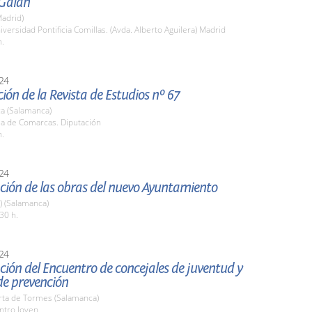
Galán
adrid)
iversidad Pontificia Comillas. (Avda. Alberto Aguilera) Madrid
h.
24
ión de la Revista de Estudios nº 67
a (Salamanca)
la de Comarcas. Diputación
h.
24
ción de las obras del nuevo Ayuntamiento
a) (Salamanca)
30 h.
24
ión del Encuentro de concejales de juventud y
de prevención
rta de Tormes (Salamanca)
ntro Joven