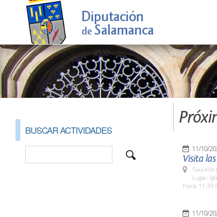
Próxi
BUSCAR ACTIVIDADES
11/10/20
Visita la
Saucelle 
Lugar: Ig
Hora: 11:30 
11/10/20