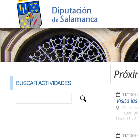
Próxi
BUSCAR ACTIVIDADES
11/10/20
Visita la
Saucelle 
Lugar: Ig
Hora: 11:30 
11/10/20