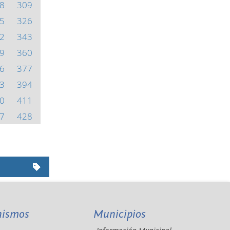
8
309
5
326
2
343
9
360
6
377
3
394
0
411
7
428
nismos
Municipios