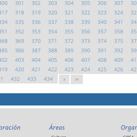
300
301
302
303
304
305
306
307
30
317
318
319
320
321
322
323
324
32
334
335
336
337
338
339
340
341
34
351
352
353
354
355
356
357
358
35
368
369
370
371
372
373
374
375
37
385
386
387
388
389
390
391
392
39
402
403
404
405
406
407
408
409
41
419
420
421
422
423
424
425
426
42
31
432
433
434
>
>>
oración
Áreas
Orga