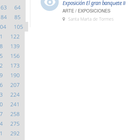
Exposición El gran banquete II
63
64
ARTE / EXPOSICIONES
84
85
Santa Marta de Tormes
04
105
1
122
8
139
5
156
2
173
9
190
6
207
3
224
0
241
7
258
4
275
1
292