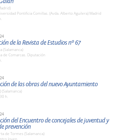
Galán
adrid)
iversidad Pontificia Comillas. (Avda. Alberto Aguilera) Madrid
h.
24
ión de la Revista de Estudios nº 67
a (Salamanca)
la de Comarcas. Diputación
h.
24
ción de las obras del nuevo Ayuntamiento
a) (Salamanca)
30 h.
24
ión del Encuentro de concejales de juventud y
de prevención
rta de Tormes (Salamanca)
ntro Joven