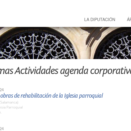
LA DIPUTACIÓN
Á
mas Actividades agenda corporativ
24
s obras de rehabilitación de la Iglesia parroquial
(Salamanca)
lesia Parroquial
h.
24