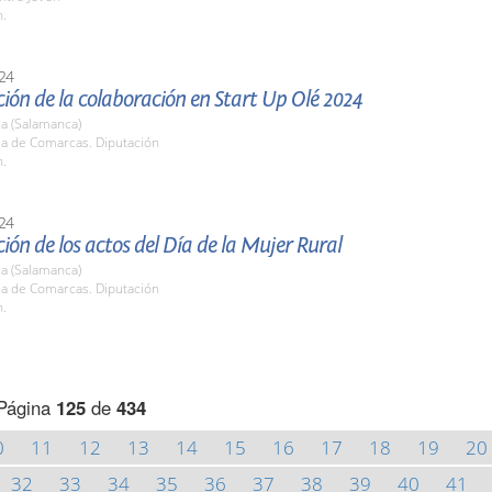
h.
24
ión de la colaboración en Start Up Olé 2024
a (Salamanca)
la de Comarcas. Diputación
h.
24
ión de los actos del Día de la Mujer Rural
a (Salamanca)
la de Comarcas. Diputación
h.
Página
125
de
434
0
11
12
13
14
15
16
17
18
19
20
32
33
34
35
36
37
38
39
40
41