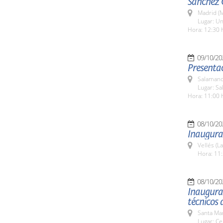
Sánchez 
Madrid (M
Lugar: Un
Hora: 12:30 
09/10/20
Presentac
Salamanc
Lugar: Sa
Hora: 11:00 
08/10/20
Inaugura
Vellés (L
Hora: 11:
08/10/20
Inaugurac
técnicos 
Santa Ma
Lugar: Ce