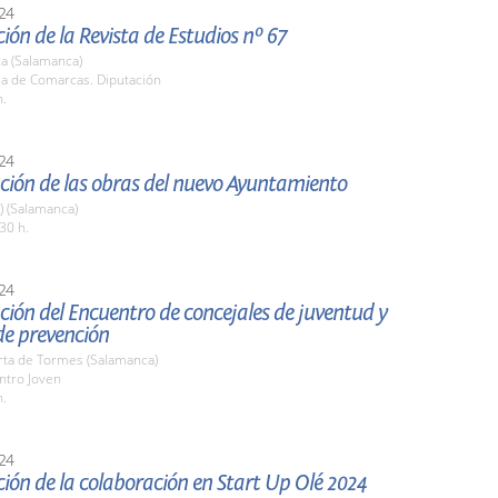
24
ión de la Revista de Estudios nº 67
a (Salamanca)
la de Comarcas. Diputación
h.
24
ción de las obras del nuevo Ayuntamiento
a) (Salamanca)
30 h.
24
ión del Encuentro de concejales de juventud y
de prevención
rta de Tormes (Salamanca)
ntro Joven
h.
24
ión de la colaboración en Start Up Olé 2024