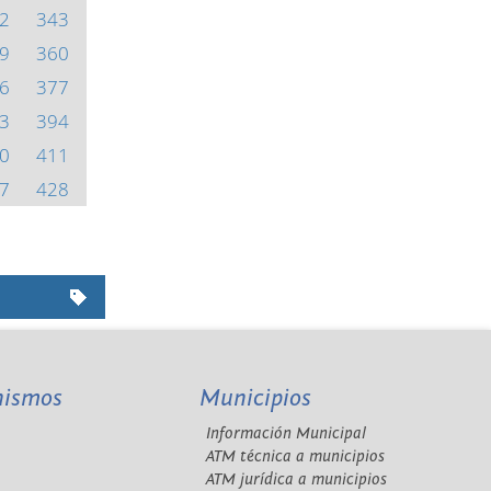
2
343
9
360
6
377
3
394
0
411
7
428
nismos
Municipios
Información Municipal
A
ATM técnica a municipios
ATM jurídica a municipios