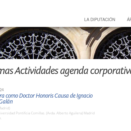
LA DIPUTACIÓN
Á
mas Actividades agenda corporativ
24
ura como Doctor Honoris Causa de Ignacio
Galán
adrid)
iversidad Pontificia Comillas. (Avda. Alberto Aguilera) Madrid
h.