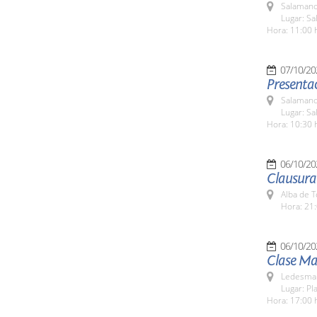
Salamanc
Lugar: Sa
Hora: 11:00 
07/10/20
Presentac
Salamanc
Lugar: Sa
Hora: 10:30 
06/10/20
Clausura 
Alba de 
Hora: 21:
06/10/20
Clase Ma
Ledesma 
Lugar: Pl
Hora: 17:00 