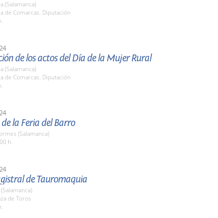
a (Salamanca)
la de Comarcas. Diputación
h.
24
ión de los actos del Día de la Mujer Rural
a (Salamanca)
la de Comarcas. Diputación
h.
24
de la Feria del Barro
Tormes (Salamanca)
00 h.
24
gistral de Tauromaquia
(Salamanca)
aza de Toros
h.