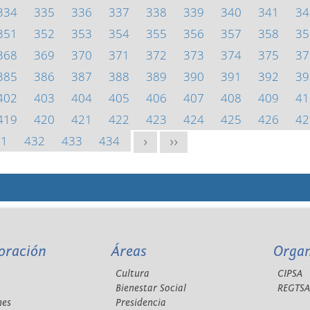
334
335
336
337
338
339
340
341
34
351
352
353
354
355
356
357
358
35
368
369
370
371
372
373
374
375
37
385
386
387
388
389
390
391
392
39
402
403
404
405
406
407
408
409
41
419
420
421
422
423
424
425
426
42
31
432
433
434
>
>>
oración
Áreas
Orga
Cultura
CIPSA
Bienestar Social
REGTS
nes
Presidencia