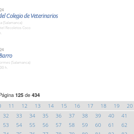
24
el Colegio de Veterinarios
a (Salamanca)
tel Recoletos Coco
h.
24
 Barro
Tormes (Salamanca)
00 h.
Página
125
de
434
0
11
12
13
14
15
16
17
18
19
20
32
33
34
35
36
37
38
39
40
41
53
54
55
56
57
58
59
60
61
62