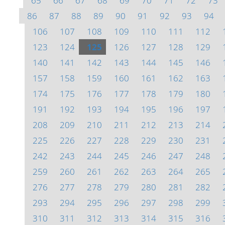
65
66
67
68
69
70
71
72
73
86
87
88
89
90
91
92
93
94
106
107
108
109
110
111
112
123
124
125
126
127
128
129
140
141
142
143
144
145
146
157
158
159
160
161
162
163
174
175
176
177
178
179
180
191
192
193
194
195
196
197
208
209
210
211
212
213
214
225
226
227
228
229
230
231
242
243
244
245
246
247
248
259
260
261
262
263
264
265
276
277
278
279
280
281
282
293
294
295
296
297
298
299
310
311
312
313
314
315
316