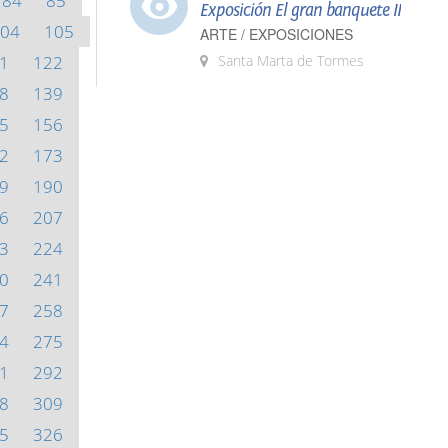
84
85
Exposición El gran banquete II
04
105
ARTE / EXPOSICIONES
1
122
Santa Marta de Tormes
8
139
5
156
2
173
9
190
6
207
3
224
0
241
7
258
4
275
1
292
8
309
5
326