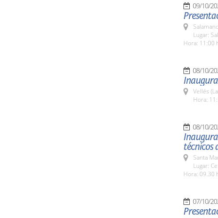
09/10/20
Presentac
Salamanc
Lugar: Sa
Hora: 11:00 
08/10/20
Inaugura
Vellés (L
Hora: 11:
08/10/20
Inaugurac
técnicos 
Santa Ma
Lugar: Ce
Hora: 09.30 
07/10/20
Presentac