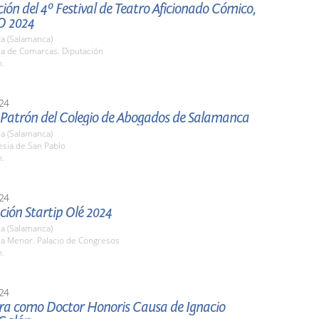
ión del 4º Festival de Teatro Aficionado Cómico,
O 2024
a (Salamanca)
la de Comarcas. Diputación
h.
24
l Patrón del Colegio de Abogados de Salamanca
a (Salamanca)
lesia de San Pablo
h.
24
ión Startip Olé 2024
a (Salamanca)
la Menor. Palacio de Congresos
h.
24
ura como Doctor Honoris Causa de Ignacio