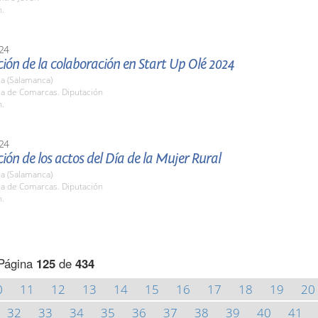
h.
24
ión de la colaboración en Start Up Olé 2024
a (Salamanca)
la de Comarcas. Diputación
h.
24
ión de los actos del Día de la Mujer Rural
a (Salamanca)
la de Comarcas. Diputación
h.
Página
125
de
434
0
11
12
13
14
15
16
17
18
19
20
32
33
34
35
36
37
38
39
40
41