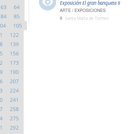
Exposición El gran banquete II
63
64
ARTE / EXPOSICIONES
84
85
Santa Marta de Tormes
04
105
1
122
8
139
5
156
2
173
9
190
6
207
3
224
0
241
7
258
4
275
1
292