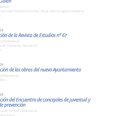
Galán
adrid)
iversidad Pontificia Comillas. (Avda. Alberto Aguilera) Madrid
h.
24
ión de la Revista de Estudios nº 67
a (Salamanca)
la de Comarcas. Diputación
h.
24
ción de las obras del nuevo Ayuntamiento
a) (Salamanca)
30 h.
24
ión del Encuentro de concejales de juventud y
de prevención
rta de Tormes (Salamanca)
ntro Joven