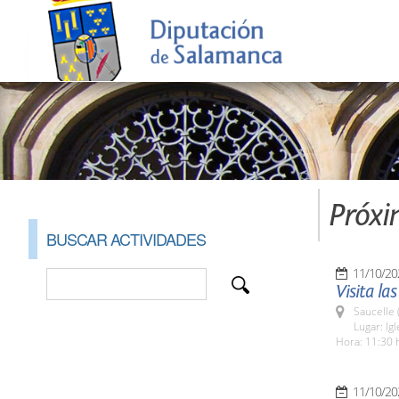
Próxi
BUSCAR ACTIVIDADES
11/10/20
Visita la
Saucelle 
Lugar: Ig
Hora: 11:30 
11/10/20