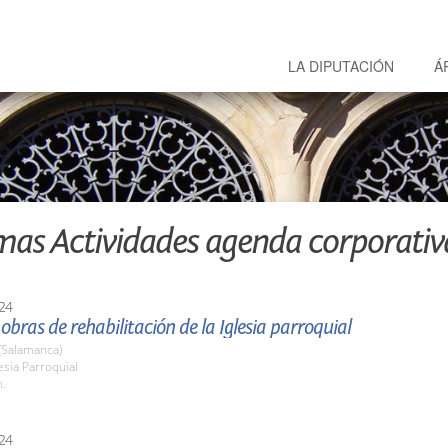
LA DIPUTACIÓN
Á
mas Actividades agenda corporativ
24
s obras de rehabilitación de la Iglesia parroquial
(Salamanca)
lesia Parroquial
h.
24