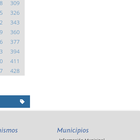
8
309
5
326
2
343
9
360
6
377
3
394
0
411
7
428
nismos
Municipios