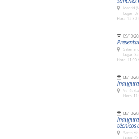
Sánchez 
Madrid (M
Lugar: Un
Hora: 12:30 
09/10/20
Presentac
Salamanc
Lugar: Sa
Hora: 11:00 
08/10/20
Inaugura
Vellés (L
Hora: 11:
08/10/20
Inaugurac
técnicos 
Santa Ma
Lugar: Ce