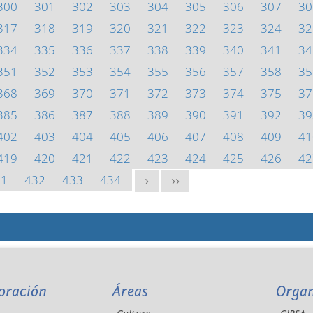
300
301
302
303
304
305
306
307
30
317
318
319
320
321
322
323
324
32
334
335
336
337
338
339
340
341
34
351
352
353
354
355
356
357
358
35
368
369
370
371
372
373
374
375
37
385
386
387
388
389
390
391
392
39
402
403
404
405
406
407
408
409
41
419
420
421
422
423
424
425
426
42
31
432
433
434
>
>>
oración
Áreas
Orga