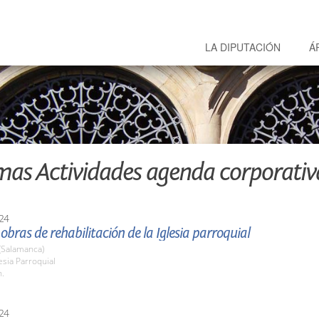
LA DIPUTACIÓN
Á
mas Actividades agenda corporativ
24
s obras de rehabilitación de la Iglesia parroquial
(Salamanca)
lesia Parroquial
h.
24