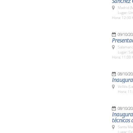
Sánchez 
Madrid (M
Lugar: Un
Hora: 12:30 
09/10/20
Presentac
Salamanc
Lugar: Sa
Hora: 11:00 
08/10/20
Inaugura
Vellés (L
Hora: 11:
08/10/20
Inaugurac
técnicos 
Santa Ma
Lugar: Ce