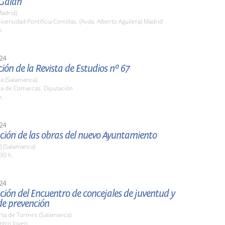
Galán
adrid)
iversidad Pontificia Comillas. (Avda. Alberto Aguilera) Madrid
h.
24
ión de la Revista de Estudios nº 67
a (Salamanca)
la de Comarcas. Diputación
h.
24
ción de las obras del nuevo Ayuntamiento
a) (Salamanca)
30 h.
24
ión del Encuentro de concejales de juventud y
de prevención
rta de Tormes (Salamanca)
ntro Joven