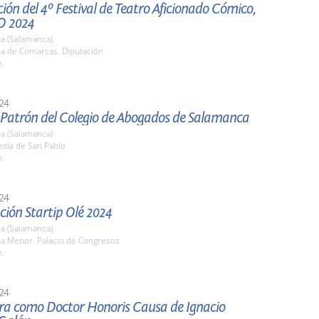
ión del 4º Festival de Teatro Aficionado Cómico,
O 2024
a (Salamanca)
la de Comarcas. Diputación
h.
24
l Patrón del Colegio de Abogados de Salamanca
a (Salamanca)
lesia de San Pablo
h.
24
ión Startip Olé 2024
a (Salamanca)
la Menor. Palacio de Congresos
h.
24
ura como Doctor Honoris Causa de Ignacio