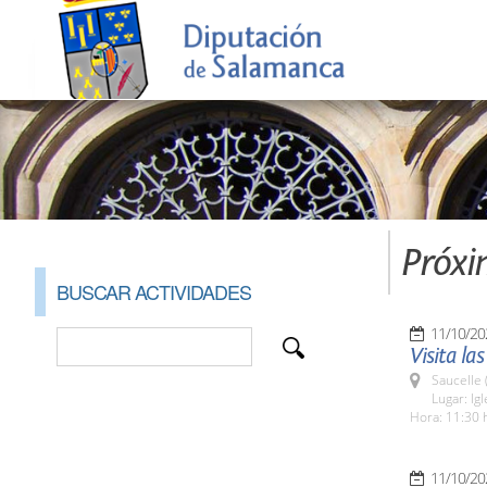
Próxi
BUSCAR ACTIVIDADES
11/10/20
Visita la
Saucelle 
Lugar: Ig
Hora: 11:30 
11/10/20