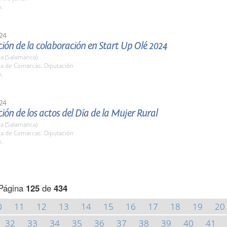
h.
24
ión de la colaboración en Start Up Olé 2024
a (Salamanca)
la de Comarcas. Diputación
h.
24
ión de los actos del Día de la Mujer Rural
a (Salamanca)
la de Comarcas. Diputación
h.
Página
125
de
434
0
11
12
13
14
15
16
17
18
19
20
32
33
34
35
36
37
38
39
40
41