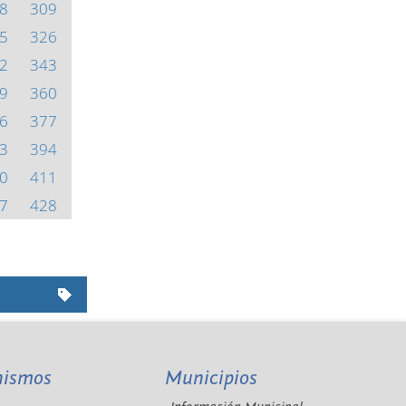
8
309
5
326
2
343
9
360
6
377
3
394
0
411
7
428
nismos
Municipios