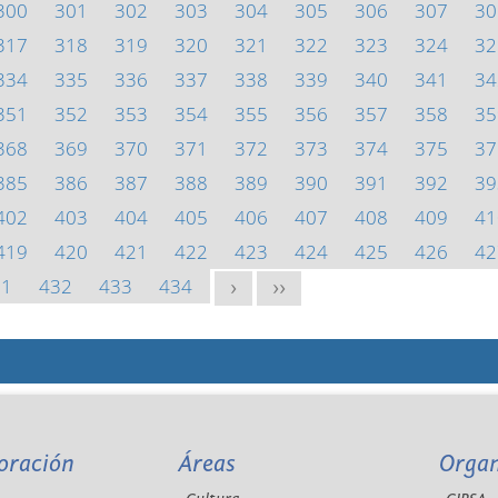
300
301
302
303
304
305
306
307
30
317
318
319
320
321
322
323
324
32
334
335
336
337
338
339
340
341
34
351
352
353
354
355
356
357
358
35
368
369
370
371
372
373
374
375
37
385
386
387
388
389
390
391
392
39
402
403
404
405
406
407
408
409
41
419
420
421
422
423
424
425
426
42
31
432
433
434
>
>>
oración
Áreas
Orga