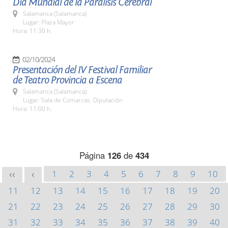
Día Mundial de la Parálisis Cerebral
Salamanca (Salamanca)
Lugar: Plaza Mayor
Hora: 11:30 h.
02/10/2024
Presentación del IV Festival Familiar
de Teatro Provincia a Escena
Salamanca (Salamanca)
Lugar: Sala de Comarcas. Diputación
Hora: 11:00 h.
Página
126
de
434
1
2
3
4
5
6
7
8
9
10
<<
<
11
12
13
14
15
16
17
18
19
20
21
22
23
24
25
26
27
28
29
30
31
32
33
34
35
36
37
38
39
40