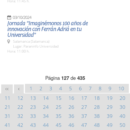
Hora: 11:45 h.
03/10/2024
Jornada "Imaginémonos 100 años de
innovación con Ferrán Adriá en tu
Universidad"
Salamanca (Salamanca)
Lugar: Paraninfo Universidad
Hora: 11:00 h.
Página
127
de
435
1
2
3
4
5
6
7
8
9
10
<<
<
11
12
13
14
15
16
17
18
19
20
21
22
23
24
25
26
27
28
29
30
31
32
33
34
35
36
37
38
39
40
41
42
43
44
45
46
47
48
49
50