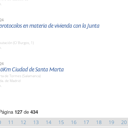
h.
24
protocolos en materia de vivienda con la Junta
putación (C/ Burgos, 1)
h.
24
10Km Ciudad de Santa Marta
rta de Tormes (Salamanca)
da. de Madrid
h.
Página
127
de
434
0
11
12
13
14
15
16
17
18
19
20