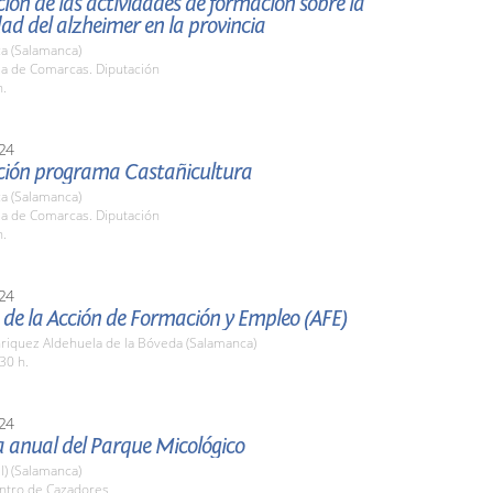
ión de las actividades de formación sobre la
d del alzheimer en la provincia
a (Salamanca)
la de Comarcas. Diputación
h.
24
ción programa Castañicultura
a (Salamanca)
la de Comarcas. Diputación
h.
24
de la Acción de Formación y Empleo (AFE)
nriquez Aldehuela de la Bóveda (Salamanca)
30 h.
24
 anual del Parque Micológico
l) (Salamanca)
entro de Cazadores