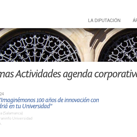
LA DIPUTACIÓN
Á
mas Actividades agenda corporativ
24
"Imaginémonos 100 años de innovación con
riá en tu Universidad"
a (Salamanca)
raninfo Universidad
h.