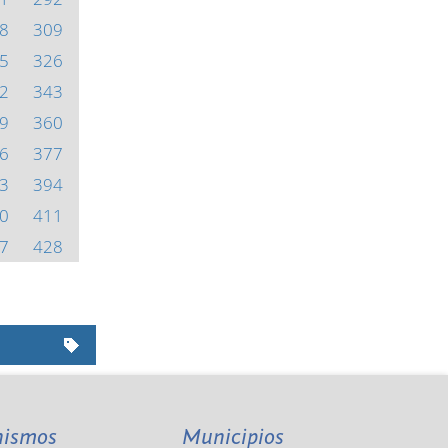
8
309
5
326
2
343
9
360
6
377
3
394
0
411
7
428
nismos
Municipios