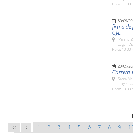
Hora: 11:00 
30/09/20
firma de 
CyL
(Palencia)
Lugar: Di
Hora: 10:00 
29/09/20
Carrera 
Santa Ma
Lugar: Av
Hora: 10:00 
1
2
3
4
5
6
7
8
9
1
<<
<