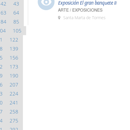
Exposición El gran banquete II
42
43
ARTE / EXPOSICIONES
63
64
Santa Marta de Tormes
84
85
04
105
1
122
8
139
5
156
2
173
9
190
6
207
3
224
0
241
7
258
4
275
1
292