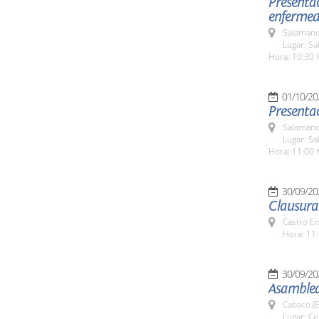
Presentac
enfermeda
Salamanc
Lugar: Sa
Hora: 10:30 
01/10/20
Presenta
Salamanc
Lugar: Sa
Hora: 11:00 
30/09/20
Clausura 
Castro E
Hora: 11:
30/09/20
Asamblea
Cabaco (E
Lugar: C