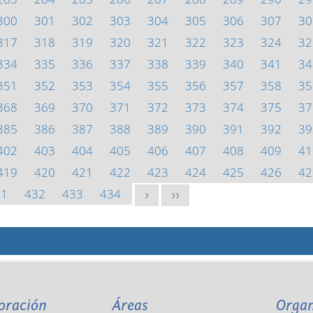
300
301
302
303
304
305
306
307
30
317
318
319
320
321
322
323
324
32
334
335
336
337
338
339
340
341
34
351
352
353
354
355
356
357
358
35
368
369
370
371
372
373
374
375
37
385
386
387
388
389
390
391
392
39
402
403
404
405
406
407
408
409
41
419
420
421
422
423
424
425
426
42
31
432
433
434
>
>>
oración
Áreas
Orga