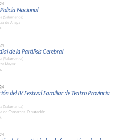
24
 Policía Nacional
a (Salamanca)
aza de Anaya
h.
24
al de la Parálisis Cerebral
a (Salamanca)
aza Mayor
h.
24
ión del IV Festival Familiar de Teatro Provincia
a (Salamanca)
la de Comarcas. Diputación
h.
24