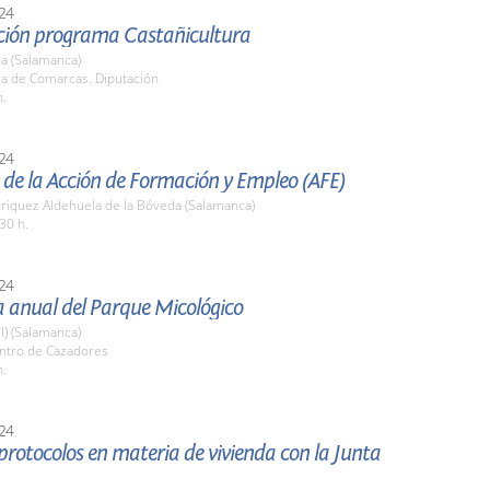
24
ción programa Castañicultura
a (Salamanca)
la de Comarcas. Diputación
h.
24
de la Acción de Formación y Empleo (AFE)
nriquez Aldehuela de la Bóveda (Salamanca)
30 h.
24
 anual del Parque Micológico
l) (Salamanca)
entro de Cazadores
h.
24
protocolos en materia de vivienda con la Junta