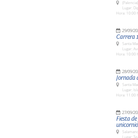
(Palencia)
Lugar: Di
Hora: 10:00 
29/09/20
Carrera 
Santa Ma
Lugar: Av
Hora: 10:00 
28/09/20
Jornada d
Santa Ma
Lugar: Isl
Hora: 11:00 
27/09/20
Fiesta de 
unicornio
Salamanc
Lugar: Te