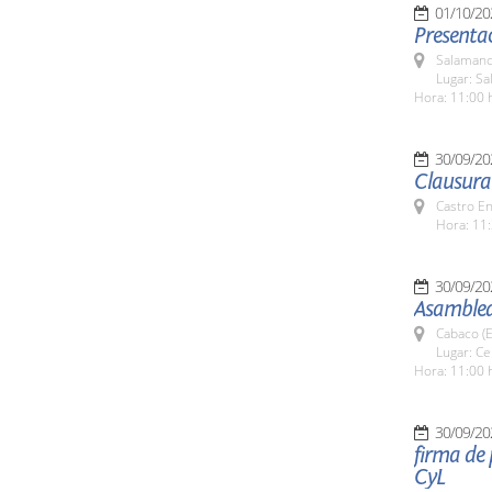
01/10/20
Presenta
Salamanc
Lugar: Sa
Hora: 11:00 
30/09/20
Clausura 
Castro E
Hora: 11:
30/09/20
Asamblea
Cabaco (E
Lugar: C
Hora: 11:00 
30/09/20
firma de 
CyL