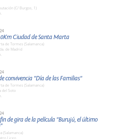
putación (C/ Burgos, 1)
h.
24
10Km Ciudad de Santa Marta
rta de Tormes (Salamanca)
da. de Madrid
h.
24
e convivencia "Día de las Familias"
rta de Tormes (Salamanca)
a del Soto
h.
24
fin de gira de la película "Burujú, el último
"
a (Salamanca)
atro Liceo