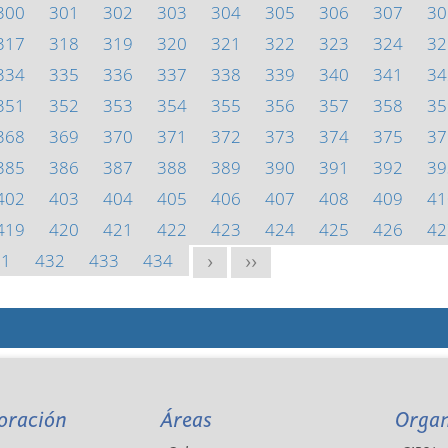
300
301
302
303
304
305
306
307
30
317
318
319
320
321
322
323
324
32
334
335
336
337
338
339
340
341
34
351
352
353
354
355
356
357
358
35
368
369
370
371
372
373
374
375
37
385
386
387
388
389
390
391
392
39
402
403
404
405
406
407
408
409
41
419
420
421
422
423
424
425
426
42
31
432
433
434
>
>>
oración
Áreas
Orga