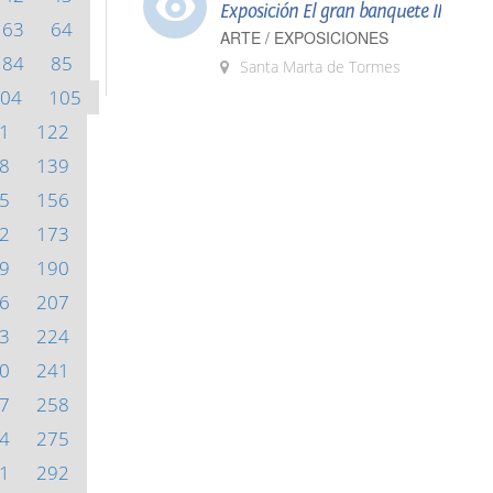
Exposición El gran banquete II
63
64
ARTE / EXPOSICIONES
84
85
Santa Marta de Tormes
04
105
1
122
8
139
5
156
2
173
9
190
6
207
3
224
0
241
7
258
4
275
1
292