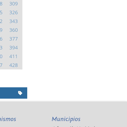
8
309
5
326
2
343
9
360
6
377
3
394
0
411
7
428
nismos
Municipios