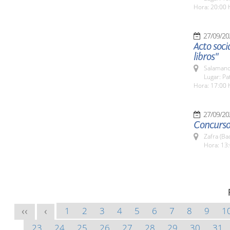
Hora: 20:00 
27/09/20
Acto soci
libros"
Salamanc
Lugar: Pa
Hora: 17:00 
27/09/20
Concurso
Zafra (Ba
Hora: 13:
1
2
3
4
5
6
7
8
9
1
<<
<
23
24
25
26
27
28
29
30
31