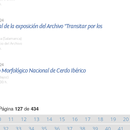
h.
24
al de la exposición del Archivo "Transitar por los
a (Salamanca)
tio del Archivo
h.
24
 Morfológico Nacional de Cerdo Ibérico
dajoz)
00 h.
Página
127
de
434
0
11
12
13
14
15
16
17
18
19
20
32
33
34
35
36
37
38
39
40
41