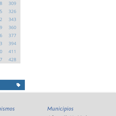
8
309
5
326
2
343
9
360
6
377
3
394
0
411
7
428
nismos
Municipios