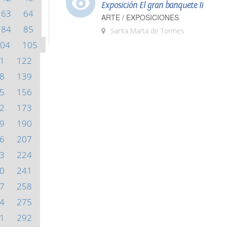
Exposición El gran banquete II
63
64
ARTE / EXPOSICIONES
84
85
Santa Marta de Tormes
04
105
1
122
8
139
5
156
2
173
9
190
6
207
3
224
0
241
7
258
4
275
1
292