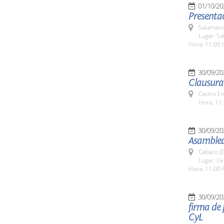
01/10/20
Presenta
Salamanc
Lugar: Sa
Hora: 11:00 
30/09/20
Clausura 
Castro E
Hora: 11:
30/09/20
Asamblea
Cabaco (E
Lugar: C
Hora: 11:00 
30/09/20
firma de 
CyL