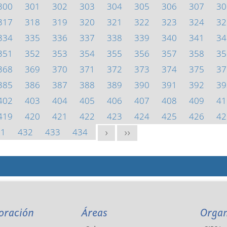
300
301
302
303
304
305
306
307
30
317
318
319
320
321
322
323
324
32
334
335
336
337
338
339
340
341
34
351
352
353
354
355
356
357
358
35
368
369
370
371
372
373
374
375
37
385
386
387
388
389
390
391
392
39
402
403
404
405
406
407
408
409
41
419
420
421
422
423
424
425
426
42
31
432
433
434
>
>>
oración
Áreas
Orga