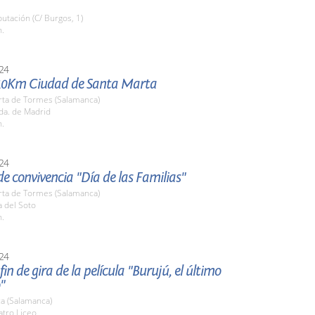
putación (C/ Burgos, 1)
h.
24
10Km Ciudad de Santa Marta
rta de Tormes (Salamanca)
da. de Madrid
h.
24
e convivencia "Día de las Familias"
rta de Tormes (Salamanca)
a del Soto
h.
24
fin de gira de la película "Burujú, el último
"
a (Salamanca)
atro Liceo