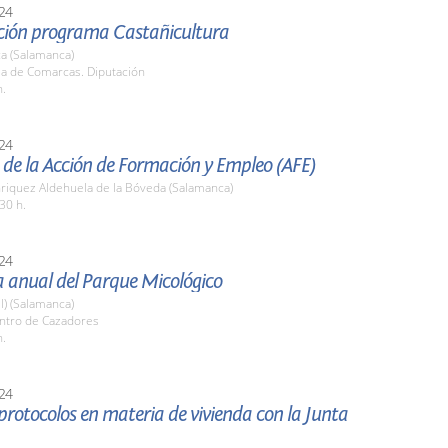
24
ción programa Castañicultura
a (Salamanca)
la de Comarcas. Diputación
h.
24
de la Acción de Formación y Empleo (AFE)
nriquez Aldehuela de la Bóveda (Salamanca)
30 h.
24
 anual del Parque Micológico
l) (Salamanca)
entro de Cazadores
h.
24
protocolos en materia de vivienda con la Junta