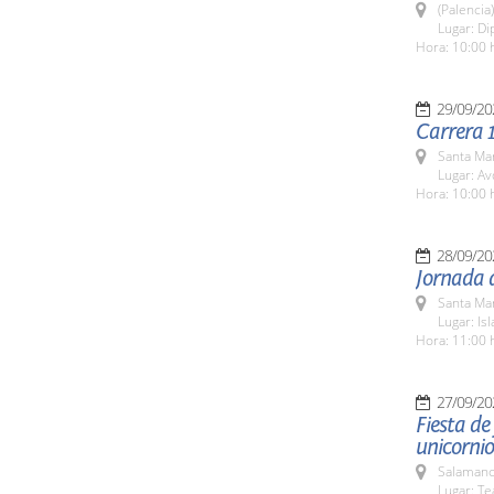
(Palencia)
Lugar: Di
Hora: 10:00 
29/09/20
Carrera 
Santa Ma
Lugar: Av
Hora: 10:00 
28/09/20
Jornada d
Santa Ma
Lugar: Isl
Hora: 11:00 
27/09/20
Fiesta de 
unicornio
Salamanc
Lugar: Te