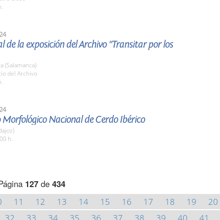
h.
24
al de la exposición del Archivo "Transitar por los
a (Salamanca)
tio del Archivo
h.
24
 Morfológico Nacional de Cerdo Ibérico
dajoz)
00 h.
Página
127
de
434
0
11
12
13
14
15
16
17
18
19
20
32
33
34
35
36
37
38
39
40
41