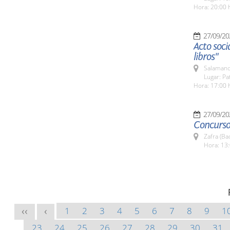
Hora: 20:00 
27/09/20
Acto soci
libros"
Salamanc
Lugar: Pa
Hora: 17:00 
27/09/20
Concurso
Zafra (Ba
Hora: 13:
1
2
3
4
5
6
7
8
9
1
<<
<
23
24
25
26
27
28
29
30
31