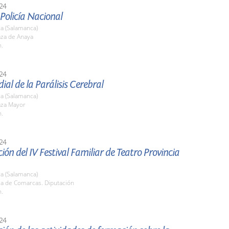
24
 Policía Nacional
a (Salamanca)
aza de Anaya
h.
24
al de la Parálisis Cerebral
a (Salamanca)
aza Mayor
h.
24
ión del IV Festival Familiar de Teatro Provincia
a (Salamanca)
la de Comarcas. Diputación
h.
24