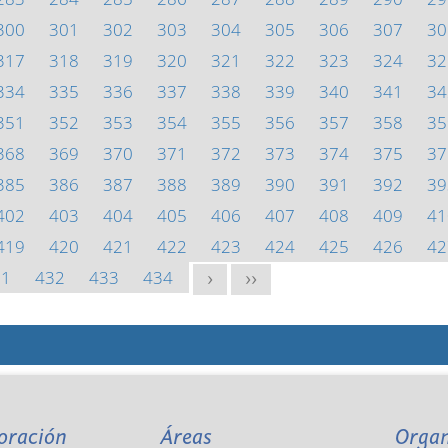
300
301
302
303
304
305
306
307
30
317
318
319
320
321
322
323
324
32
334
335
336
337
338
339
340
341
34
351
352
353
354
355
356
357
358
35
368
369
370
371
372
373
374
375
37
385
386
387
388
389
390
391
392
39
402
403
404
405
406
407
408
409
41
419
420
421
422
423
424
425
426
42
31
432
433
434
>
>>
oración
Áreas
Orga