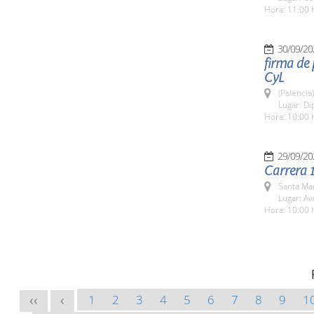
Hora: 11:00 
30/09/20
firma de 
CyL
(Palencia)
Lugar: Di
Hora: 10:00 
29/09/20
Carrera 
Santa Ma
Lugar: Av
Hora: 10:00 
1
2
3
4
5
6
7
8
9
1
<<
<