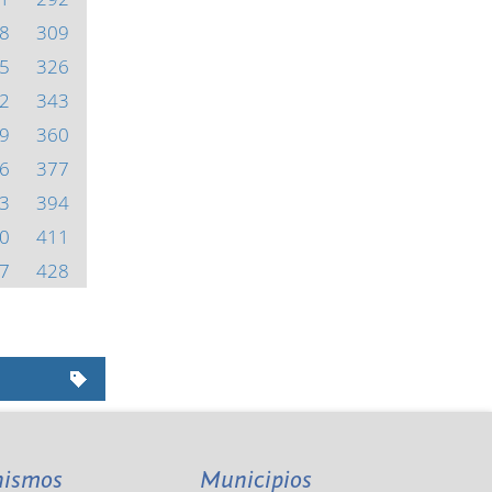
8
309
5
326
2
343
9
360
6
377
3
394
0
411
7
428
nismos
Municipios