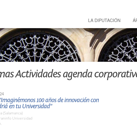
LA DIPUTACIÓN
Á
mas Actividades agenda corporativ
24
"Imaginémonos 100 años de innovación con
riá en tu Universidad"
a (Salamanca)
raninfo Universidad
h.