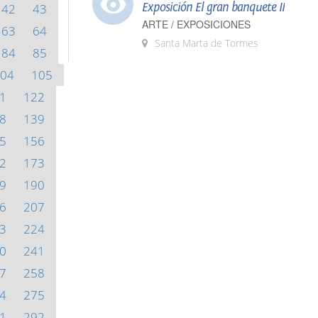
Exposición El gran banquete II
42
43
ARTE / EXPOSICIONES
63
64
Santa Marta de Tormes
84
85
04
105
1
122
8
139
5
156
2
173
9
190
6
207
3
224
0
241
7
258
4
275
1
292