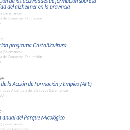
ión de las actividades de formación sobre la
d del alzheimer en la provincia
a (Salamanca)
la de Comarcas. Diputación
h.
24
ción programa Castañicultura
a (Salamanca)
la de Comarcas. Diputación
h.
24
de la Acción de Formación y Empleo (AFE)
nriquez Aldehuela de la Bóveda (Salamanca)
30 h.
24
 anual del Parque Micológico
l) (Salamanca)
entro de Cazadores