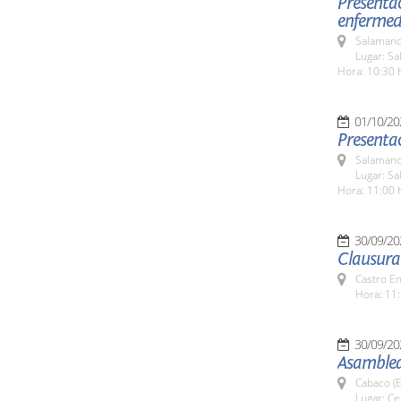
Presentac
enfermeda
Salamanc
Lugar: Sa
Hora: 10:30 
01/10/20
Presenta
Salamanc
Lugar: Sa
Hora: 11:00 
30/09/20
Clausura 
Castro E
Hora: 11:
30/09/20
Asamblea
Cabaco (E
Lugar: C