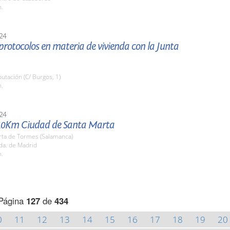
h.
24
protocolos en materia de vivienda con la Junta
putación (C/ Burgos, 1)
h.
24
10Km Ciudad de Santa Marta
rta de Tormes (Salamanca)
da. de Madrid
h.
Página
127
de
434
0
11
12
13
14
15
16
17
18
19
20