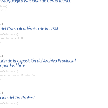
 Morfológico Nacional de Cerdo Ibérico
dajoz)
00 h.
24
 del Curso Académico de la USAL
a (Salamanca)
raninfo de la USAL
h.
24
ión de la exposición del Archivo Provincial
 por los libros"
a (Salamanca)
la de Comarcas. Diputación
h.
24
ión del TireProFest
a (Salamanca)