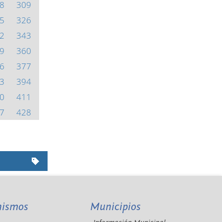
8
309
5
326
2
343
9
360
6
377
3
394
0
411
7
428
nismos
Municipios