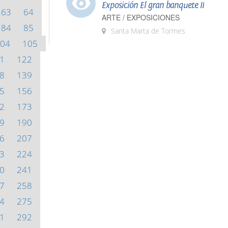
Exposición El gran banquete II
63
64
ARTE / EXPOSICIONES
84
85
Santa Marta de Tormes
04
105
1
122
8
139
5
156
2
173
9
190
6
207
3
224
0
241
7
258
4
275
1
292