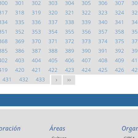
300
301
302
303
304
305
306
307
30
317
318
319
320
321
322
323
324
32
334
335
336
337
338
339
340
341
34
351
352
353
354
355
356
357
358
35
368
369
370
371
372
373
374
375
37
385
386
387
388
389
390
391
392
39
402
403
404
405
406
407
408
409
41
419
420
421
422
423
424
425
426
42
431
432
433
>
>>
oración
Áreas
Orga