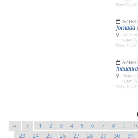
Hora: 10:30 
26/09/20
Jornada d
Ledesma 
Lugar: A
Hora: 16:00 
26/09/20
Inaugurac
Guijuelo 
Lugar: Ay
Hora: 12:00 
1
2
3
4
5
6
7
8
9
1
<<
<
23
24
25
26
27
28
29
30
31