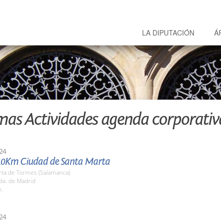
LA DIPUTACIÓN
Á
mas Actividades agenda corporativ
24
10Km Ciudad de Santa Marta
rta de Tormes (Salamanca)
da. de Madrid
h.
24