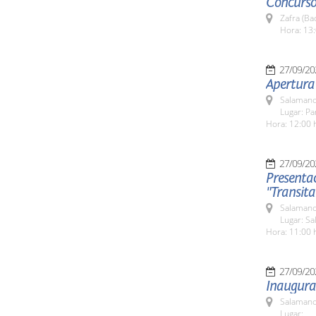
Concurso
Zafra (Ba
Hora: 13:
27/09/20
Apertura
Salamanc
Lugar: Pa
Hora: 12:00 
27/09/20
Presentac
"Transitar
Salamanc
Lugar: Sa
Hora: 11:00 
27/09/20
Inaugurac
Salamanc
Lugar: