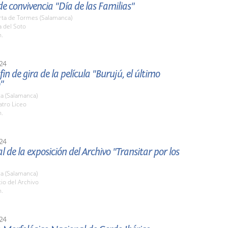
e convivencia "Día de las Familias"
rta de Tormes (Salamanca)
a del Soto
h.
24
fin de gira de la película "Burujú, el último
"
a (Salamanca)
atro Liceo
h.
24
al de la exposición del Archivo "Transitar por los
a (Salamanca)
tio del Archivo
h.
24