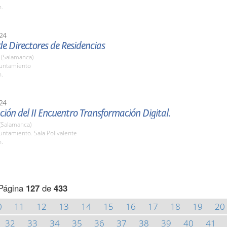
h.
24
e Directores de Residencias
(Salamanca)
yuntamiento
h.
24
ión del II Encuentro Transformación Digital.
(Salamanca)
untamiento. Sala Polivalente
h.
Página
127
de
433
0
11
12
13
14
15
16
17
18
19
20
32
33
34
35
36
37
38
39
40
41