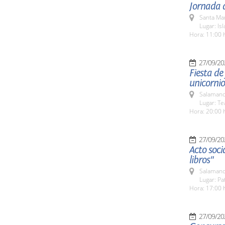
Jornada d
Santa Ma
Lugar: Isl
Hora: 11:00 
27/09/20
Fiesta de 
unicornio
Salamanc
Lugar: Te
Hora: 20:00 
27/09/20
Acto soci
libros"
Salamanc
Lugar: Pa
Hora: 17:00 
27/09/20