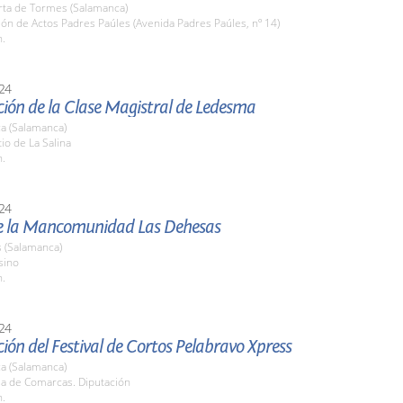
rta de Tormes (Salamanca)
lón de Actos Padres Paúles (Avenida Padres Paúles, nº 14)
h.
24
ión de la Clase Magistral de Ledesma
a (Salamanca)
tio de La Salina
h.
24
de la Mancomunidad Las Dehesas
(Salamanca)
sino
h.
24
ión del Festival de Cortos Pelabravo Xpress
a (Salamanca)
la de Comarcas. Diputación
h.