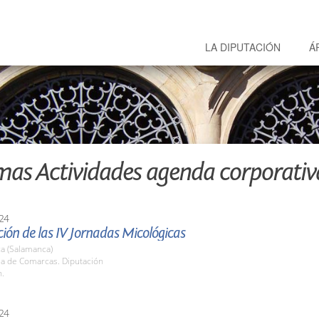
LA DIPUTACIÓN
Á
mas Actividades agenda corporativ
24
ión de las IV Jornadas Micológicas
a (Salamanca)
la de Comarcas. Diputación
h.
24