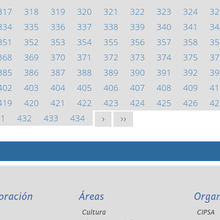
317
318
319
320
321
322
323
324
32
334
335
336
337
338
339
340
341
34
351
352
353
354
355
356
357
358
35
368
369
370
371
372
373
374
375
37
385
386
387
388
389
390
391
392
39
402
403
404
405
406
407
408
409
41
419
420
421
422
423
424
425
426
42
31
432
433
434
>
>>
oración
Áreas
Orga
Cultura
CIPSA