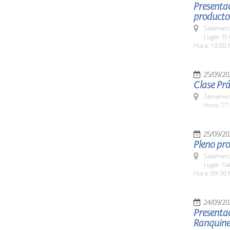
Presentac
producto
Salamanc
Lugar: El
Hora: 10:00 
25/09/20
Clase Prá
Tamames 
Hora: 17:
25/09/20
Pleno pro
Salamanc
Lugar: Sa
Hora: 09:30 
24/09/20
Presentac
Ranquine