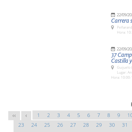
22/09/20
Carrera s
Peñarandi
Hora: 10:
22/09/20
37 Campe
Castilla 
Guijuelo 
Lugar: An
Hora: 10:00-
1
2
3
4
5
6
7
8
9
1
<<
<
23
24
25
26
27
28
29
30
31