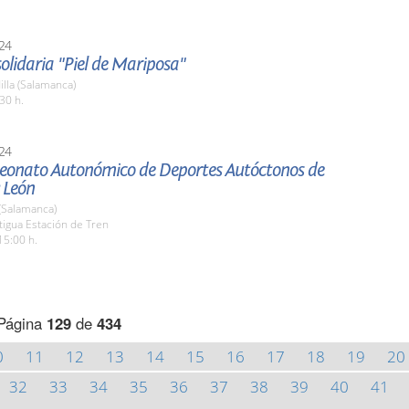
24
olidaria "Piel de Mariposa"
lla (Salamanca)
30 h.
24
onato Autonómico de Deportes Autóctonos de
y León
(Salamanca)
tigua Estación de Tren
15:00 h.
Página
129
de
434
0
11
12
13
14
15
16
17
18
19
20
32
33
34
35
36
37
38
39
40
41