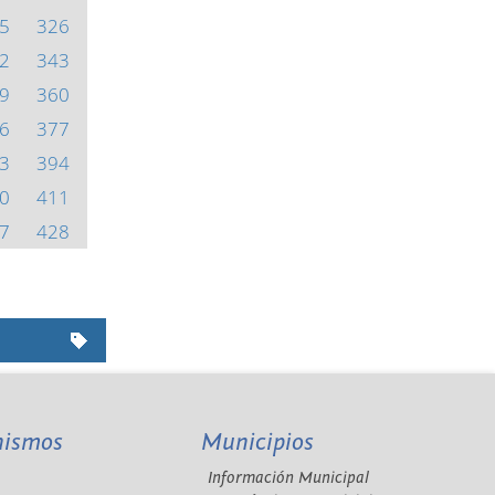
5
326
2
343
9
360
6
377
3
394
0
411
7
428
nismos
Municipios
Información Municipal