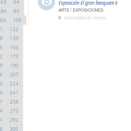
63
64
Exposición El gran banquete II
ARTE / EXPOSICIONES
84
85
Santa Marta de Tormes
04
105
1
122
8
139
5
156
2
173
9
190
6
207
3
224
0
241
7
258
4
275
1
292
8
309