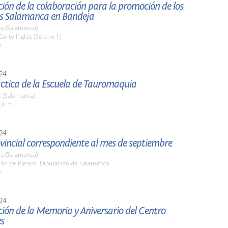
ión de la colaboración para la promoción de los
s Salamanca en Bandeja
a (Salamanca)
 Corte Inglés (Sótano 1)
h.
24
ctica de la Escuela de Tauromaquia
(Salamanca)
30 h.
24
vincial correspondiente al mes de septiembre
a (Salamanca)
lón de Plenos. Diputación de Salamanca
h.
24
ión de la Memoria y Aniversario del Centro
s