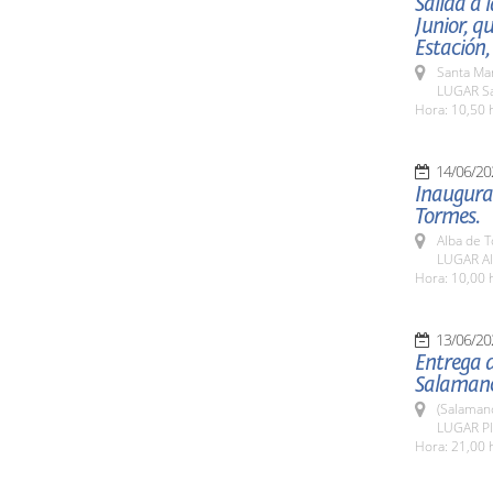
Salida a 
Junior, q
Estación,
Santa Ma
LUGAR Sa
Hora: 10,50 
14/06/20
Inaugurac
Tormes.
Alba de 
LUGAR Al
Hora: 10,00 
13/06/20
Entrega d
Salamanc
(Salaman
LUGAR Pl
Hora: 21,00 