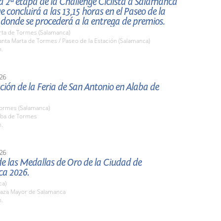
la 2ª etapa de la Challenge Ciclista a Salamanca
ue concluirá a las 13,15 horas en el Paseo de la
 donde se procederá a la entrega de premios.
rta de Tormes (Salamanca)
nta Marta de Tormes / Paseo de la Estación (Salamanca)
h.
26
ión de la Feria de San Antonio en Alaba de
Tormes (Salamanca)
ba de Tormes
h.
26
e las Medallas de Oro de la Ciudad de
a 2026.
ca)
aza Mayor de Salamanca
h.