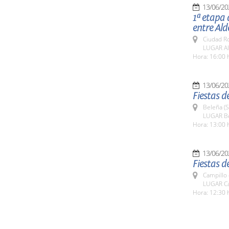
13/06/20
1ª etapa 
entre Ald
Ciudad R
LUGAR Ald
Hora: 16:00 
13/06/20
Fiestas d
Beleña (
LUGAR B
Hora: 13:00 
13/06/20
Fiestas d
Campillo
LUGAR Ca
Hora: 12:30 