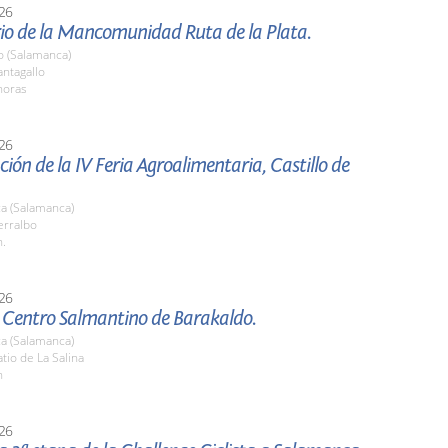
26
rio de la Mancomunidad Ruta de la Plata.
o (Salamanca)
ntagallo
horas
26
ión de la IV Feria Agroalimentaria, Castillo de
a (Salamanca)
rralbo
h.
26
l Centro Salmantino de Barakaldo.
a (Salamanca)
io de La Salina
h
26