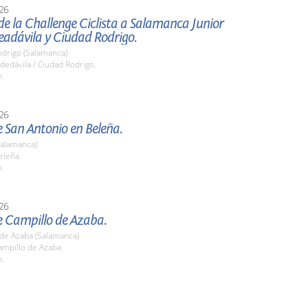
26
de la Challenge Ciclista a Salamanca Junior
eadávila y Ciudad Rodrigo.
odrigo (Salamanca)
edávila / Ciudad Rodrigo.
h.
26
e San Antonio en Beleña.
Salamanca)
eleña
h.
26
e Campillo de Azaba.
 de Azaba (Salamanca)
mpillo de Azaba
h.