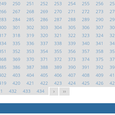
249
250
251
252
253
254
255
256
25
266
267
268
269
270
271
272
273
27
283
284
285
286
287
288
289
290
29
300
301
302
303
304
305
306
307
30
317
318
319
320
321
322
323
324
32
334
335
336
337
338
339
340
341
34
351
352
353
354
355
356
357
358
35
368
369
370
371
372
373
374
375
37
385
386
387
388
389
390
391
392
39
402
403
404
405
406
407
408
409
41
419
420
421
422
423
424
425
426
42
31
432
433
434
>
>>