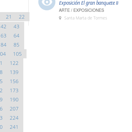
Exposición El gran banquete II
ARTE / EXPOSICIONES
21
22
Santa Marta de Tormes
42
43
63
64
84
85
04
105
1
122
8
139
5
156
2
173
9
190
6
207
3
224
0
241