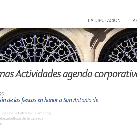
LA DIPUTACIÓN
Á
mas Actividades agenda corporativ
26
ón de las fiestas en honor a San Antonio de
losa de la Calzada (Salamanca)
bezabellosa de la Calzada
h.