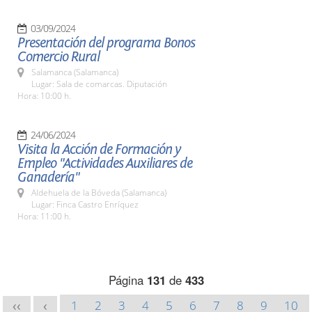
03/09/2024
Presentación del programa Bonos
Comercio Rural
Salamanca (Salamanca)
Lugar: Sala de comarcas. Diputación
Hora: 10:00 h.
24/06/2024
Visita la Acción de Formación y
Empleo "Actividades Auxiliares de
Ganadería"
Aldehuela de la Bóveda (Salamanca)
Lugar: Finca Castro Enríquez
Hora: 11:00 h.
Página
131
de
433
1
2
3
4
5
6
7
8
9
10
<<
<