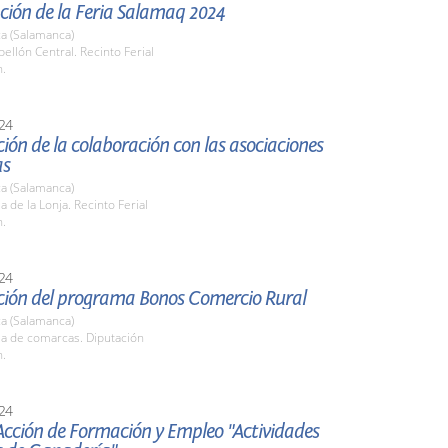
ción de la Feria Salamaq 2024
a (Salamanca)
bellón Central. Recinto Ferial
h.
24
ión de la colaboración con las asociaciones
as
a (Salamanca)
la de la Lonja. Recinto Ferial
h.
24
ción del programa Bonos Comercio Rural
a (Salamanca)
la de comarcas. Diputación
h.
24
 Acción de Formación y Empleo "Actividades