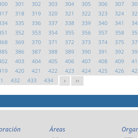
300
301
302
303
304
305
306
307
30
317
318
319
320
321
322
323
324
32
334
335
336
337
338
339
340
341
34
351
352
353
354
355
356
357
358
35
368
369
370
371
372
373
374
375
37
385
386
387
388
389
390
391
392
39
402
403
404
405
406
407
408
409
41
419
420
421
422
423
424
425
426
42
31
432
433
434
>
>>
oración
Áreas
Orga