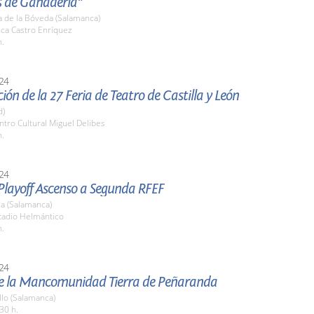
s de Ganadería"
a de la Bóveda (Salamanca)
nca Castro Enríquez
h.
24
ión de la 27 Feria de Teatro de Castilla y León
d)
ntro Cultural Miguel Delibes
h.
24
 Playoff Ascenso a Segunda RFEF
a (Salamanca)
stadio Helmántico
h.
24
 de la Mancomunidad Tierra de Peñaranda
llo (Salamanca)
30 h.