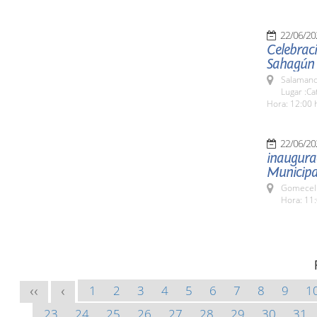
22/06/20
Celebraci
Sahagún
Salamanc
Lugar :C
Hora: 12:00 
22/06/20
inaugurac
Municipa
Gomecell
Hora: 11:
1
2
3
4
5
6
7
8
9
1
<<
<
23
24
25
26
27
28
29
30
31