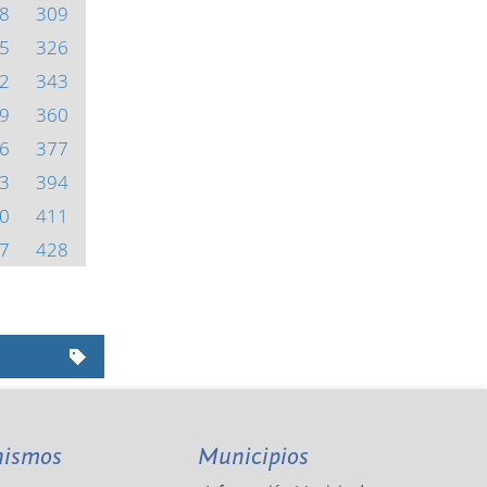
8
309
5
326
2
343
9
360
6
377
3
394
0
411
7
428
nismos
Municipios