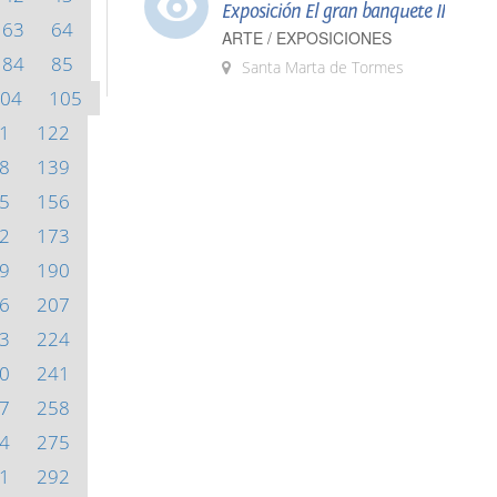
Exposición El gran banquete II
63
64
ARTE / EXPOSICIONES
84
85
Santa Marta de Tormes
04
105
1
122
8
139
5
156
2
173
9
190
6
207
3
224
0
241
7
258
4
275
1
292