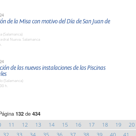
24
ón de la Misa con motivo del Día de San Juan de
a (Salamanca)
atedral Nueva. Salamanca
h.
24
ión de las nuevas instalaciones de las Piscinas
les
o (Salamanca)
00 h.
Página
132
de
434
0
11
12
13
14
15
16
17
18
19
20
32
33
34
35
36
37
38
39
40
41