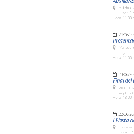
Auxiliare
Aldehuel
Lugar: Fi
Hora: 11:00 
24/06/20
Presentac
(Valladoli
Lugar: Ce
Hora: 11:00 
23/06/20
Final del
Salamanc
Lugar: E
Hora: 18:00 
22/06/20
I Fiesta
Cantaraci
Hora: 12: