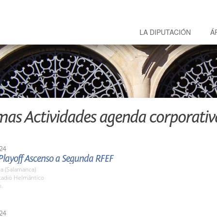
LA DIPUTACIÓN
Á
mas Actividades agenda corporativ
24
 Playoff Ascenso a Segunda RFEF
a (Salamanca)
stadio Helmántico
h.
24