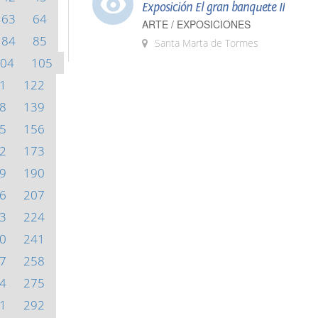
Exposición El gran banquete II
63
64
ARTE / EXPOSICIONES
84
85
Santa Marta de Tormes
04
105
1
122
8
139
5
156
2
173
9
190
6
207
3
224
0
241
7
258
4
275
1
292