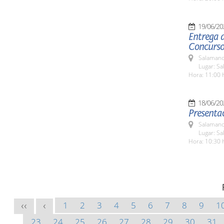
19/06/20
Entrega d
Concurso 
Salamanc
Lugar: Sa
Hora: 11:00 
18/06/20
Presentac
Salamanc
Lugar: Sa
Hora: 10:30 
1
2
3
4
5
6
7
8
9
1
<<
<
23
24
25
26
27
28
29
30
31