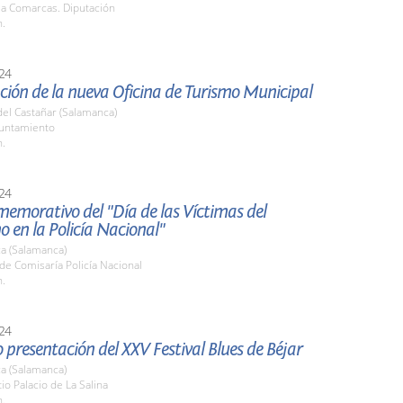
la Comarcas. Diputación
h.
24
ión de la nueva Oficina de Turismo Municipal
el Castañar (Salamanca)
yuntamiento
h.
24
emorativo del "Día de las Víctimas del
o en la Policía Nacional"
a (Salamanca)
de Comisaría Policía Nacional
h.
24
 presentación del XXV Festival Blues de Béjar
a (Salamanca)
tio Palacio de La Salina
h.