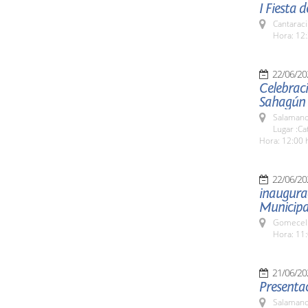
I Fiesta
Cantaraci
Hora: 12:
22/06/20
Celebraci
Sahagún
Salamanc
Lugar :C
Hora: 12:00 
22/06/20
inaugurac
Municipa
Gomecell
Hora: 11:
21/06/20
Presentac
Salamanc