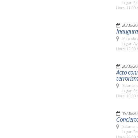
Lugar: Sa
Hora: 11:00 
20/06/20
Inaugurac
Miranda d
Lugar: A
Hora: 12:00 
20/06/20
Acto conm
terrorism
Salamanc
Lugar: Se
Hora: 10:00 
19/06/20
Concierto
Salamanc
Lugar: Pa
Hora: 20:00 