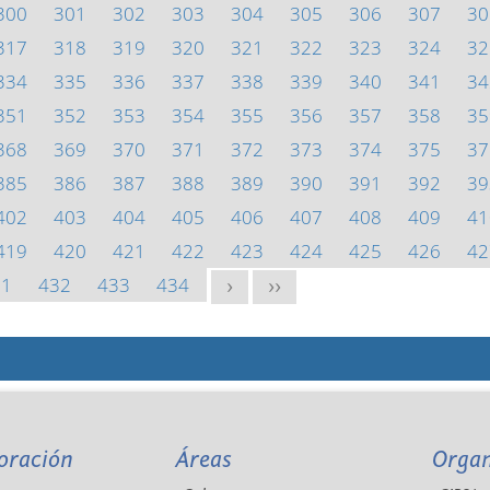
300
301
302
303
304
305
306
307
30
317
318
319
320
321
322
323
324
32
334
335
336
337
338
339
340
341
34
351
352
353
354
355
356
357
358
35
368
369
370
371
372
373
374
375
37
385
386
387
388
389
390
391
392
39
402
403
404
405
406
407
408
409
41
419
420
421
422
423
424
425
426
42
31
432
433
434
>
>>
oración
Áreas
Orga