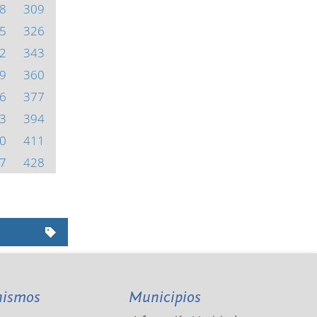
8
309
5
326
2
343
9
360
6
377
3
394
0
411
7
428
nismos
Municipios