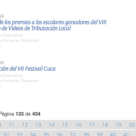
24
e los premios a los escolares ganadores del VIII
de Videos de Tributación Local
a (Salamanca)
la Comarcas. Diputación
h.
24
ión del VII Festival Cuca
a (Salamanca)
la Comarcas. Diputación
h.
Página
133
de
434
0
11
12
13
14
15
16
17
18
19
20
32
33
34
35
36
37
38
39
40
41