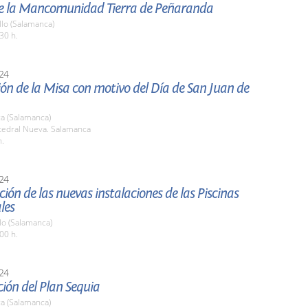
 de la Mancomunidad Tierra de Peñaranda
llo (Salamanca)
30 h.
24
ón de la Misa con motivo del Día de San Juan de
a (Salamanca)
atedral Nueva. Salamanca
h.
24
ión de las nuevas instalaciones de las Piscinas
les
o (Salamanca)
00 h.
24
ión del Plan Sequia
a (Salamanca)