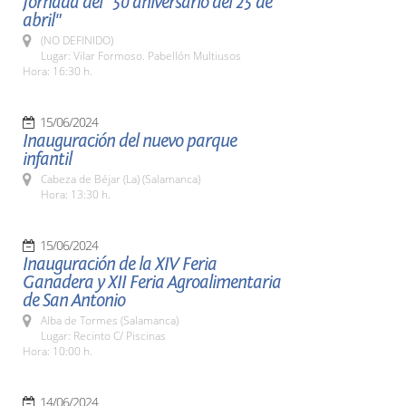
Jornada del "50 aniversario del 25 de
abril"
(NO DEFINIDO)
Lugar: Vilar Formoso. Pabellón Multiusos
Hora: 16:30 h.
15/06/2024
Inauguración del nuevo parque
infantil
Cabeza de Béjar (La) (Salamanca)
Hora: 13:30 h.
15/06/2024
Inauguración de la XIV Feria
Ganadera y XII Feria Agroalimentaria
de San Antonio
Alba de Tormes (Salamanca)
Lugar: Recinto C/ Piscinas
Hora: 10:00 h.
14/06/2024