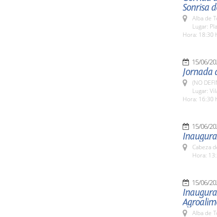
Sonrisa 
Alba de 
Lugar: Pl
Hora: 18:30 
15/06/20
Jornada d
(NO DEFI
Lugar: Vi
Hora: 16:30 
15/06/20
Inaugurac
Cabeza de
Hora: 13:
15/06/20
Inaugurac
Agroalim
Alba de 