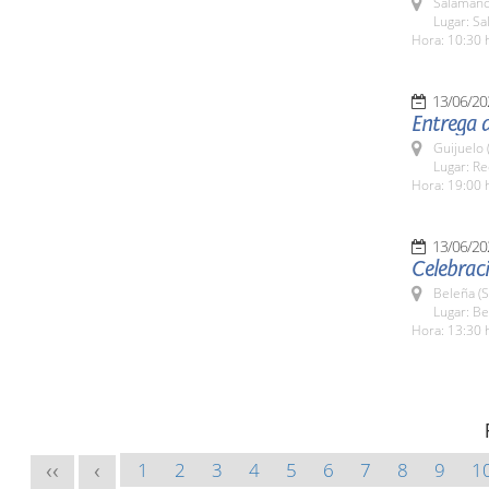
Salamanc
Lugar: Sa
Hora: 10:30 
13/06/20
Entrega d
Guijuelo 
Lugar: Re
Hora: 19:00 
13/06/20
Celebraci
Beleña (
Lugar: B
Hora: 13:30 
1
2
3
4
5
6
7
8
9
1
<<
<