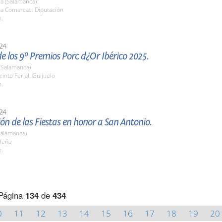
a (Salamanca)
la Comarcas. Diputación
h.
24
e los 9º Premios Porc d¿Or Ibérico 2025.
(Salamanca)
cinto Ferial. Guijuelo
h.
24
ón de las Fiestas en honor a San Antonio.
Salamanca)
eleña
h.
Página
134
de
434
0
11
12
13
14
15
16
17
18
19
20