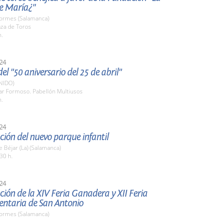
de María¿"
Tormes (Salamanca)
aza de Toros
h.
24
el "50 aniversario del 25 de abril"
NIDO)
lar Formoso. Pabellón Multiusos
h.
24
ión del nuevo parque infantil
 Béjar (La) (Salamanca)
30 h.
24
ión de la XIV Feria Ganadera y XII Feria
entaria de San Antonio
Tormes (Salamanca)