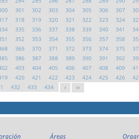
283
284
285
286
287
288
289
290
29
300
301
302
303
304
305
306
307
30
317
318
319
320
321
322
323
324
32
334
335
336
337
338
339
340
341
34
351
352
353
354
355
356
357
358
35
368
369
370
371
372
373
374
375
37
385
386
387
388
389
390
391
392
39
402
403
404
405
406
407
408
409
41
419
420
421
422
423
424
425
426
42
31
432
433
434
>
>>
oración
Áreas
Orga