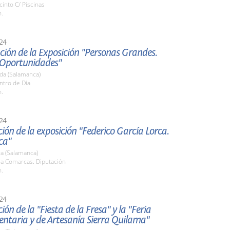
cinto C/ Piscinas
h.
24
ión de la Exposición "Personas Grandes.
Oportunidades"
da (Salamanca)
ntro de Día
h.
24
ión de la exposición "Federico García Lorca.
ca"
a (Salamanca)
la Comarcas. Diputación
h.
24
ión de la "Fiesta de la Fresa" y la "Feria
ntaria y de Artesanía Sierra Quilama"