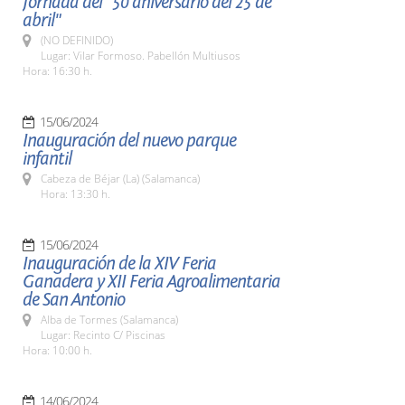
Jornada del "50 aniversario del 25 de
abril"
(NO DEFINIDO)
Lugar: Vilar Formoso. Pabellón Multiusos
Hora: 16:30 h.
15/06/2024
Inauguración del nuevo parque
infantil
Cabeza de Béjar (La) (Salamanca)
Hora: 13:30 h.
15/06/2024
Inauguración de la XIV Feria
Ganadera y XII Feria Agroalimentaria
de San Antonio
Alba de Tormes (Salamanca)
Lugar: Recinto C/ Piscinas
Hora: 10:00 h.
14/06/2024