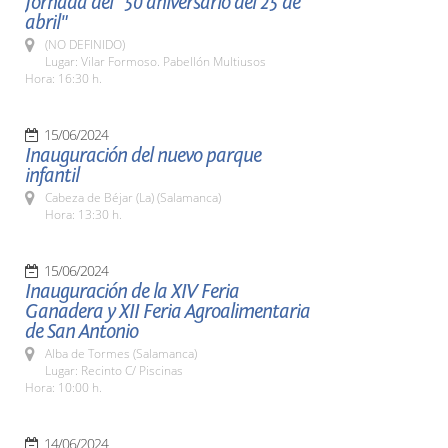
Jornada del "50 aniversario del 25 de
abril"
(NO DEFINIDO)
Lugar: Vilar Formoso. Pabellón Multiusos
Hora: 16:30 h.
15/06/2024
Inauguración del nuevo parque
infantil
Cabeza de Béjar (La) (Salamanca)
Hora: 13:30 h.
15/06/2024
Inauguración de la XIV Feria
Ganadera y XII Feria Agroalimentaria
de San Antonio
Alba de Tormes (Salamanca)
Lugar: Recinto C/ Piscinas
Hora: 10:00 h.
14/06/2024